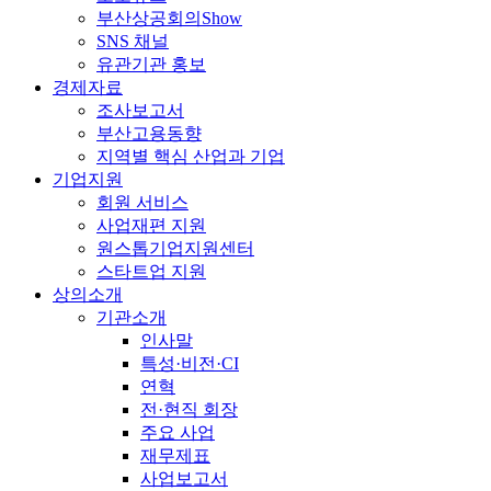
부산상공회의Show
SNS 채널
유관기관 홍보
경제자료
조사보고서
부산고용동향
지역별 핵심 산업과 기업
기업지원
회원 서비스
사업재편 지원
원스톱기업지원센터
스타트업 지원
상의소개
기관소개
인사말
특성·비전·CI
연혁
전·현직 회장
주요 사업
재무제표
사업보고서