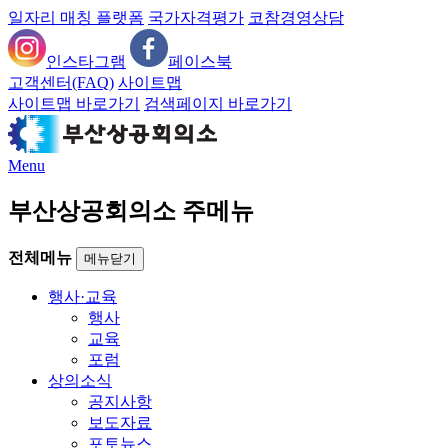
일자리 매칭 플랫폼
국가자격평가
코참경영상담
인스타그램
페이스북
고객센터(FAQ)
사이트맵
사이트맵 바로가기
검색페이지 바로가기
Menu
부산상공회의소 주메뉴
전체메뉴
메뉴닫기
행사·교육
행사
교육
포럼
상의소식
공지사항
보도자료
포토뉴스