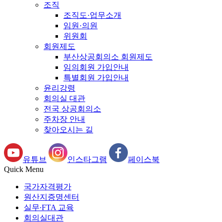
조직
조직도·업무소개
임원·의원
위원회
회원제도
부산상공회의소 회원제도
임의회원 가입안내
특별회원 가입안내
윤리강령
회의실 대관
전국 상공회의소
주차장 안내
찾아오시는 길
유튜브
인스타그램
페이스북
Quick Menu
국가자격평가
원산지증명센터
실무∙FTA 교육
회의실대관