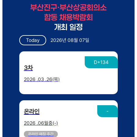
부산진구·부산상공회의소
합동 채용박람회
개최 일정
Today
2026년 08월 07일
D+134
3차
2026 .03 .26(목)
온라인
-
2026 .06월중(-)
온라인 매칭 주간