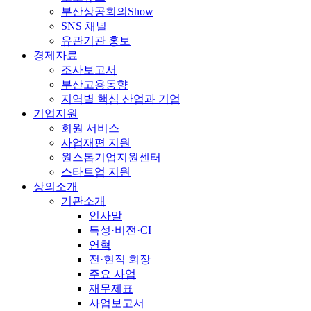
부산상공회의Show
SNS 채널
유관기관 홍보
경제자료
조사보고서
부산고용동향
지역별 핵심 산업과 기업
기업지원
회원 서비스
사업재편 지원
원스톱기업지원센터
스타트업 지원
상의소개
기관소개
인사말
특성·비전·CI
연혁
전·현직 회장
주요 사업
재무제표
사업보고서