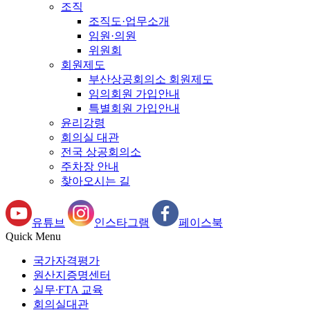
조직
조직도·업무소개
임원·의원
위원회
회원제도
부산상공회의소 회원제도
임의회원 가입안내
특별회원 가입안내
윤리강령
회의실 대관
전국 상공회의소
주차장 안내
찾아오시는 길
유튜브
인스타그램
페이스북
Quick Menu
국가자격평가
원산지증명센터
실무∙FTA 교육
회의실대관