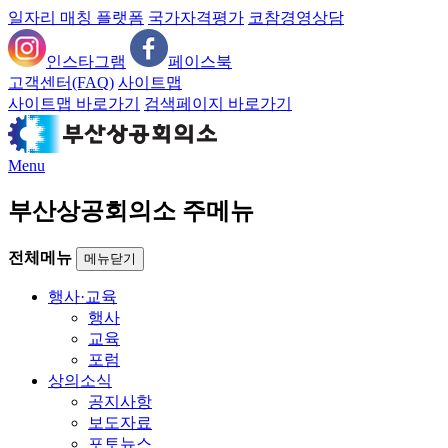
일자리 매칭 플랫폼
국가자격평가
코참경영상담
인스타그램
페이스북
고객센터(FAQ)
사이트맵
사이트맵 바로가기
검색페이지 바로가기
Menu
부산상공회의소 주메뉴
전체메뉴
메뉴닫기
행사·교육
행사
교육
포럼
상의소식
공지사항
보도자료
포토뉴스