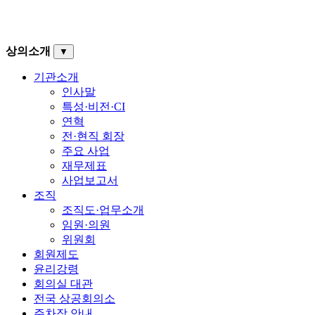
상의소개
▼
기관소개
인사말
특성·비전·CI
연혁
전·현직 회장
주요 사업
재무제표
사업보고서
조직
조직도·업무소개
임원·의원
위원회
회원제도
윤리강령
회의실 대관
전국 상공회의소
주차장 안내