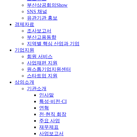
부산상공회의Show
SNS 채널
유관기관 홍보
경제자료
조사보고서
부산고용동향
지역별 핵심 산업과 기업
기업지원
회원 서비스
사업재편 지원
원스톱기업지원센터
스타트업 지원
상의소개
기관소개
인사말
특성·비전·CI
연혁
전·현직 회장
주요 사업
재무제표
사업보고서