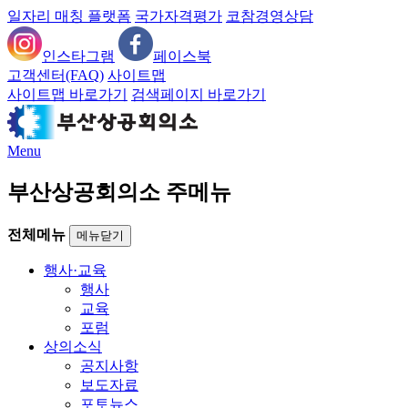
일자리 매칭 플랫폼
국가자격평가
코참경영상담
인스타그램
페이스북
고객센터(FAQ)
사이트맵
사이트맵 바로가기
검색페이지 바로가기
Menu
부산상공회의소 주메뉴
전체메뉴
메뉴닫기
행사·교육
행사
교육
포럼
상의소식
공지사항
보도자료
포토뉴스