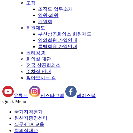
조직
조직도·업무소개
임원·의원
위원회
회원제도
부산상공회의소 회원제도
임의회원 가입안내
특별회원 가입안내
윤리강령
회의실 대관
전국 상공회의소
주차장 안내
찾아오시는 길
유튜브
인스타그램
페이스북
Quick Menu
국가자격평가
원산지증명센터
실무∙FTA 교육
회의실대관