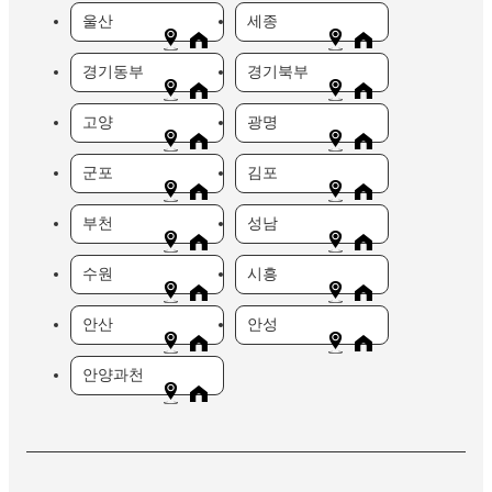
울산
세종
경기동부
경기북부
고양
광명
군포
김포
부천
성남
수원
시흥
안산
안성
안양과천