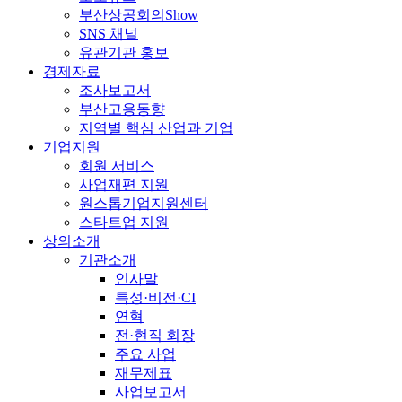
부산상공회의Show
SNS 채널
유관기관 홍보
경제자료
조사보고서
부산고용동향
지역별 핵심 산업과 기업
기업지원
회원 서비스
사업재편 지원
원스톱기업지원센터
스타트업 지원
상의소개
기관소개
인사말
특성·비전·CI
연혁
전·현직 회장
주요 사업
재무제표
사업보고서