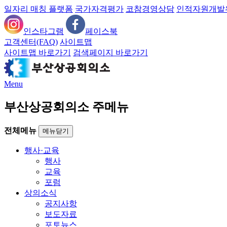
일자리 매칭 플랫폼
국가자격평가
코참경영상담
인적자원개발
인스타그램
페이스북
고객센터(FAQ)
사이트맵
사이트맵 바로가기
검색페이지 바로가기
Menu
부산상공회의소 주메뉴
전체메뉴
메뉴닫기
행사·교육
행사
교육
포럼
상의소식
공지사항
보도자료
포토뉴스