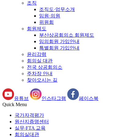
조직
조직도·업무소개
임원·의원
위원회
회원제도
부산상공회의소 회원제도
임의회원 가입안내
특별회원 가입안내
윤리강령
회의실 대관
전국 상공회의소
주차장 안내
찾아오시는 길
유튜브
인스타그램
페이스북
Quick Menu
국가자격평가
원산지증명센터
실무∙FTA 교육
회의실대관