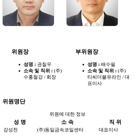
위원장
부위원장
성명 :
권칠우
성명 :
배수필
소속 및 직위 :
(주)
소속 및 직위 :
(주)
수홍철강 / 회장
티씨더블유라인 / 대
표이사
위원명단
위원에 대한 정보
성 명
소 속
직 위
강성천
(주)동일금속코일센타
대표이사