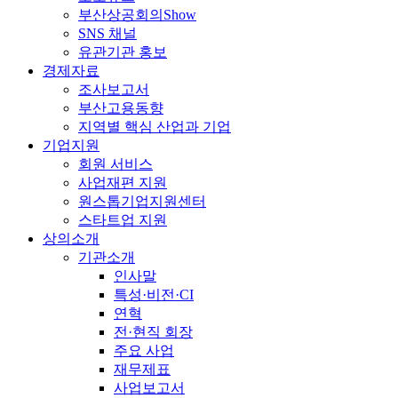
부산상공회의Show
SNS 채널
유관기관 홍보
경제자료
조사보고서
부산고용동향
지역별 핵심 산업과 기업
기업지원
회원 서비스
사업재편 지원
원스톱기업지원센터
스타트업 지원
상의소개
기관소개
인사말
특성·비전·CI
연혁
전·현직 회장
주요 사업
재무제표
사업보고서