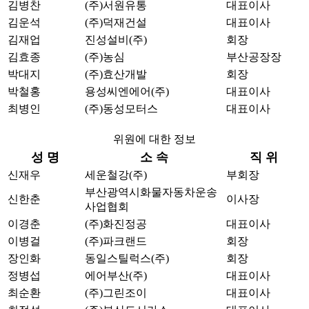
김병찬
(주)서원유통
대표이사
김운석
(주)덕재건설
대표이사
김재업
진성설비(주)
회장
김효종
(주)농심
부산공장장
박대지
(주)효산개발
회장
박철홍
용성씨엔에어(주)
대표이사
최병인
(주)동성모터스
대표이사
위원에 대한 정보
성 명
소 속
직 위
신재우
세운철강(주)
부회장
부산광역시화물자동차운송
신한춘
이사장
사업협회
이경춘
(주)화진정공
대표이사
이병걸
(주)파크랜드
회장
장인화
동일스틸럭스(주)
회장
정병섭
에어부산(주)
대표이사
최순환
(주)그린조이
대표이사