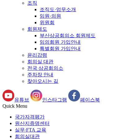
조직
조직도·업무소개
임원·의원
위원회
회원제도
부산상공회의소 회원제도
임의회원 가입안내
특별회원 가입안내
윤리강령
회의실 대관
전국 상공회의소
주차장 안내
찾아오시는 길
유튜브
인스타그램
페이스북
Quick Menu
국가자격평가
원산지증명센터
실무∙FTA 교육
회의실대관