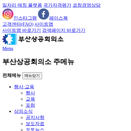
일자리 매칭 플랫폼
국가자격평가
코참경영상담
인스타그램
페이스북
고객센터(FAQ)
사이트맵
사이트맵 바로가기
검색페이지 바로가기
Menu
부산상공회의소 주메뉴
전체메뉴
메뉴닫기
행사·교육
행사
교육
포럼
상의소식
공지사항
보도자료
포토뉴스