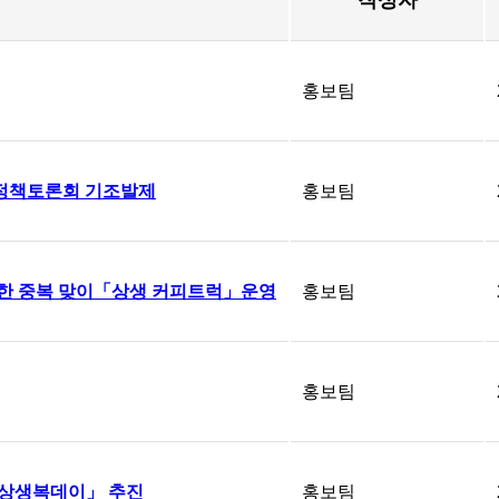
작성자
홍보팀
 정책토론회 기조발제
홍보팀
위한 중복 맞이「상생 커피트럭」운영
홍보팀
홍보팀
「상생복데이」 추진
홍보팀