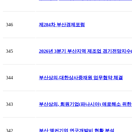
346
제284차 부산경제포럼
345
2026년 3분기 부산지역 제조업 경기전망지수(B
344
부산상의-대한상사중재원 업무협약 체결
343
부산상의, 회원기업(파나시아) 애로해소 위한
342
부산 앵커기업 연구개발비 현황 분석