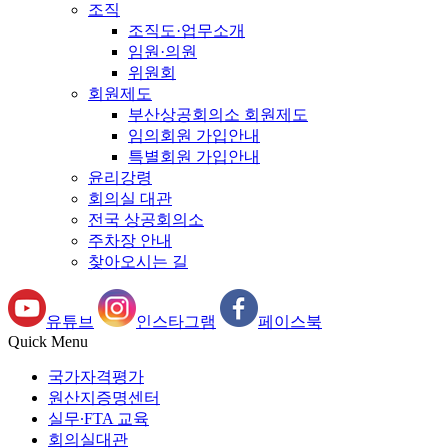
조직
조직도·업무소개
임원·의원
위원회
회원제도
부산상공회의소 회원제도
임의회원 가입안내
특별회원 가입안내
윤리강령
회의실 대관
전국 상공회의소
주차장 안내
찾아오시는 길
유튜브
인스타그램
페이스북
Quick Menu
국가자격평가
원산지증명센터
실무∙FTA 교육
회의실대관