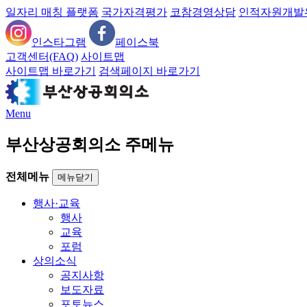
일자리 매칭 플랫폼
국가자격평가
코참경영상담
인적자원개발
인스타그램
페이스북
고객센터(FAQ)
사이트맵
사이트맵 바로가기
검색페이지 바로가기
Menu
부산상공회의소 주메뉴
전체메뉴
메뉴닫기
행사·교육
행사
교육
포럼
상의소식
공지사항
보도자료
포토뉴스