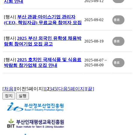
2025-09-12
시회 안내
[행사]
부산 관광·마이스기업 관리자
2025-09-02
종료
(CEO, 책임자급) 무료교육 참여자 모집
[행사]
2025 부산 외국인 유학생 채용박
2025-08-19
종료
람회 참여기업 모집 공고
[행사]
2025 호치민 국제식품 및 식음료
2025-08-07 ~
종료
2025-08-09
박람회 참가업체 모집 안내
[처음]
[이전5페이지]
1
2
3
4
5
[다음5페이지]
[끝]
정지
실행