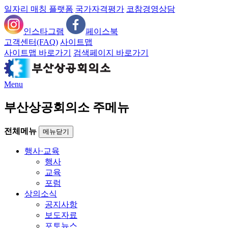
일자리 매칭 플랫폼
국가자격평가
코참경영상담
인스타그램
페이스북
고객센터(FAQ)
사이트맵
사이트맵 바로가기
검색페이지 바로가기
Menu
부산상공회의소 주메뉴
전체메뉴
메뉴닫기
행사·교육
행사
교육
포럼
상의소식
공지사항
보도자료
포토뉴스