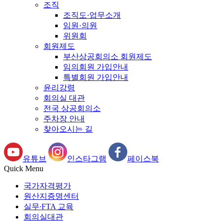
조직
조직도·업무소개
임원·의원
위원회
회원제도
부산상공회의소 회원제도
임의회원 가입안내
특별회원 가입안내
윤리강령
회의실 대관
전국 상공회의소
주차장 안내
찾아오시는 길
유튜브
인스타그램
페이스북
Quick Menu
국가자격평가
원산지증명센터
실무∙FTA 교육
회의실대관