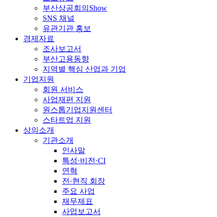
부산상공회의Show
SNS 채널
유관기관 홍보
경제자료
조사보고서
부산고용동향
지역별 핵심 산업과 기업
기업지원
회원 서비스
사업재편 지원
원스톱기업지원센터
스타트업 지원
상의소개
기관소개
인사말
특성·비전·CI
연혁
전·현직 회장
주요 사업
재무제표
사업보고서