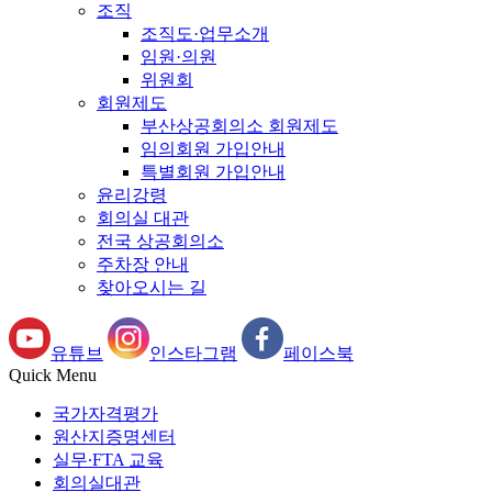
조직
조직도·업무소개
임원·의원
위원회
회원제도
부산상공회의소 회원제도
임의회원 가입안내
특별회원 가입안내
윤리강령
회의실 대관
전국 상공회의소
주차장 안내
찾아오시는 길
유튜브
인스타그램
페이스북
Quick Menu
국가자격평가
원산지증명센터
실무∙FTA 교육
회의실대관