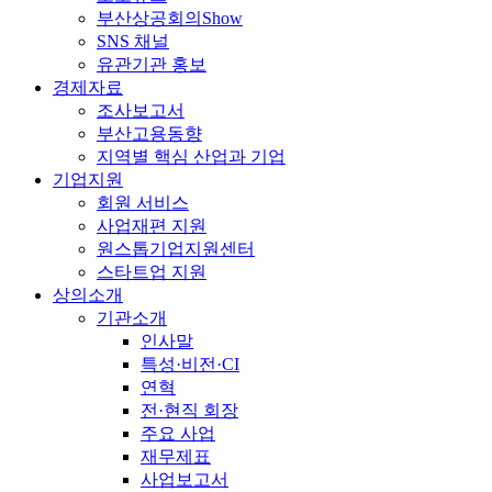
부산상공회의Show
SNS 채널
유관기관 홍보
경제자료
조사보고서
부산고용동향
지역별 핵심 산업과 기업
기업지원
회원 서비스
사업재편 지원
원스톱기업지원센터
스타트업 지원
상의소개
기관소개
인사말
특성·비전·CI
연혁
전·현직 회장
주요 사업
재무제표
사업보고서