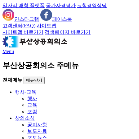
일자리 매칭 플랫폼
국가자격평가
코참경영상담
인스타그램
페이스북
고객센터(FAQ)
사이트맵
사이트맵 바로가기
검색페이지 바로가기
Menu
부산상공회의소 주메뉴
전체메뉴
메뉴닫기
행사·교육
행사
교육
포럼
상의소식
공지사항
보도자료
포토뉴스