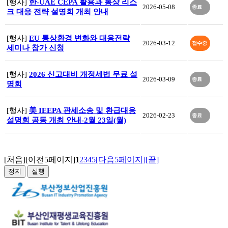
[행사]
한-UAE CEPA 활용과 통상 리스
2026-05-08
종료
크 대응 전략 설명회 개최 안내
[행사]
EU 통상환경 변화와 대응전략
2026-03-12
접수중
세미나 참가 신청
[행사]
2026 신고대비 개정세법 무료 설
2026-03-09
종료
명회
[행사]
美 IEEPA 관세소송 및 환급대응
2026-02-23
종료
설명회 공동 개최 안내-2월 23일(월)
[처음]
[이전5페이지]
1
2
3
4
5
[다음5페이지]
[끝]
정지
실행