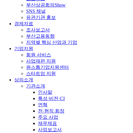
부산상공회의Show
SNS 채널
유관기관 홍보
경제자료
조사보고서
부산고용동향
지역별 핵심 산업과 기업
기업지원
회원 서비스
사업재편 지원
원스톱기업지원센터
스타트업 지원
상의소개
기관소개
인사말
특성·비전·CI
연혁
전·현직 회장
주요 사업
재무제표
사업보고서