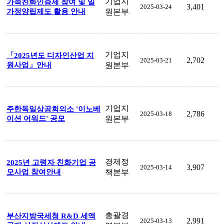
기업지
가족친화인증제 참여 및 일
3,401
2025-03-24
가정양립제도 활용 안내
원본부
기업지
「2025년도 디자인산업 지
2,702
2025-03-21
원사업」안내
원본부
기업지
주한독일상공회의소 '이노베
2,786
2025-03-18
이션 어워드' 공모
원본부
경제정
2025년 고령자 친화기업 공
3,907
2025-03-14
모사업 참여안내
책본부
총괄경
부산지방국세청 R&D 세액
2,991
2025-03-13