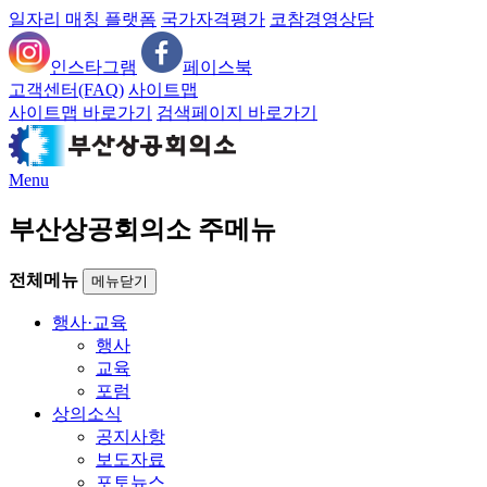
일자리 매칭 플랫폼
국가자격평가
코참경영상담
인스타그램
페이스북
고객센터(FAQ)
사이트맵
사이트맵 바로가기
검색페이지 바로가기
Menu
부산상공회의소 주메뉴
전체메뉴
메뉴닫기
행사·교육
행사
교육
포럼
상의소식
공지사항
보도자료
포토뉴스