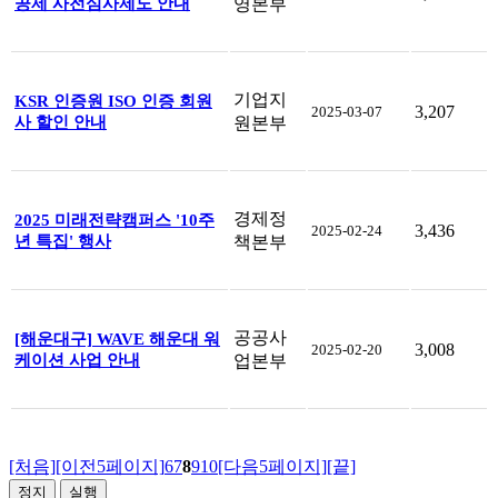
공제 사전심사제도 안내
영본부
기업지
KSR 인증원 ISO 인증 회원
3,207
2025-03-07
사 할인 안내
원본부
경제정
2025 미래전략캠퍼스 '10주
3,436
2025-02-24
년 특집' 행사
책본부
공공사
[해운대구] WAVE 해운대 워
3,008
2025-02-20
케이션 사업 안내
업본부
[처음]
[이전5페이지]
6
7
8
9
10
[다음5페이지]
[끝]
정지
실행