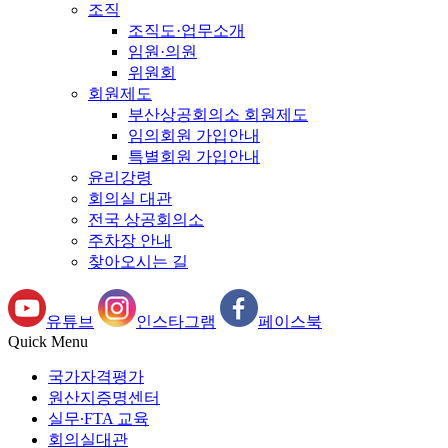
조직
조직도·업무소개
임원·의원
위원회
회원제도
부산상공회의소 회원제도
임의회원 가입안내
특별회원 가입안내
윤리강령
회의실 대관
전국 상공회의소
주차장 안내
찾아오시는 길
유튜브
인스타그램
페이스북
Quick Menu
국가자격평가
원산지증명센터
실무∙FTA 교육
회의실대관