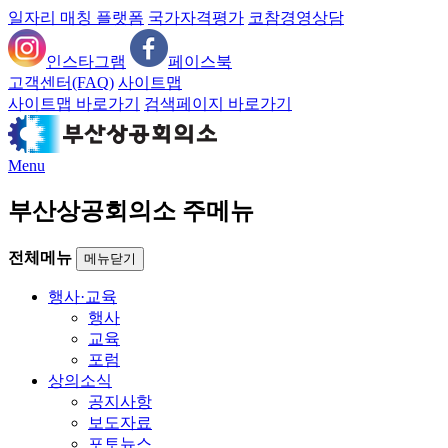
일자리 매칭 플랫폼
국가자격평가
코참경영상담
인스타그램
페이스북
고객센터(FAQ)
사이트맵
사이트맵 바로가기
검색페이지 바로가기
Menu
부산상공회의소 주메뉴
전체메뉴
메뉴닫기
행사·교육
행사
교육
포럼
상의소식
공지사항
보도자료
포토뉴스