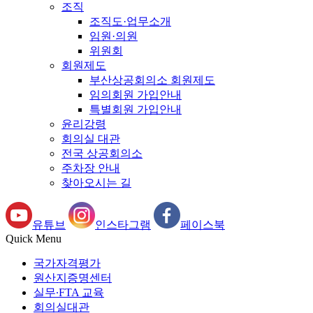
조직
조직도·업무소개
임원·의원
위원회
회원제도
부산상공회의소 회원제도
임의회원 가입안내
특별회원 가입안내
윤리강령
회의실 대관
전국 상공회의소
주차장 안내
찾아오시는 길
유튜브
인스타그램
페이스북
Quick Menu
국가자격평가
원산지증명센터
실무∙FTA 교육
회의실대관