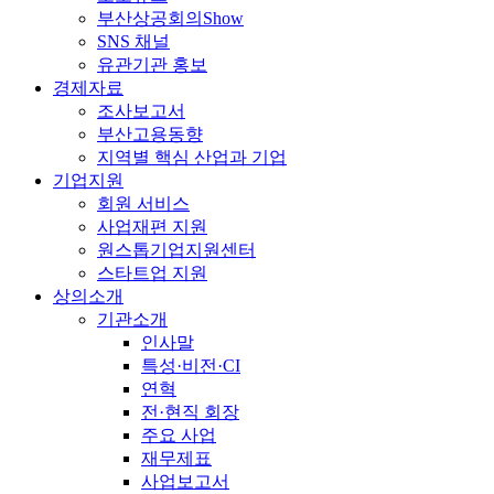
부산상공회의Show
SNS 채널
유관기관 홍보
경제자료
조사보고서
부산고용동향
지역별 핵심 산업과 기업
기업지원
회원 서비스
사업재편 지원
원스톱기업지원센터
스타트업 지원
상의소개
기관소개
인사말
특성·비전·CI
연혁
전·현직 회장
주요 사업
재무제표
사업보고서