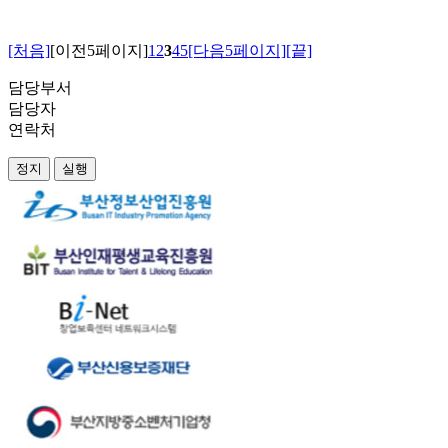
[처음]
[이전5페이지]
1
2
3
4
5
[다음5페이지]
[끝]
담당부서
담당자
연락처
정지
실행