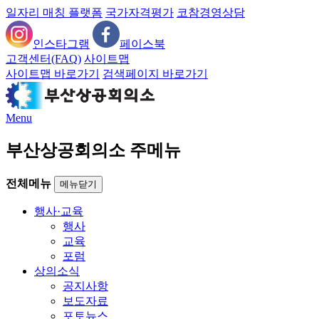
일자리 매칭 플랫폼
국가자격평가
코참경영상담
인스타그램
페이스북
고객센터(FAQ)
사이트맵
사이트맵 바로가기
검색페이지 바로가기
Menu
부산상공회의소 주메뉴
전체메뉴
메뉴닫기
행사·교육
행사
교육
포럼
상의소식
공지사항
보도자료
포토뉴스