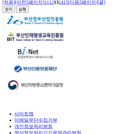
[처음]
[이전5페이지]
11
12
13
14
15
[다음5페이지]
[끝]
정지
실행
사이트맵
이메일무단수집거부
개인정보처리방침
영상정보처리기기운영관리방침