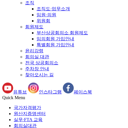
조직
조직도·업무소개
임원·의원
위원회
회원제도
부산상공회의소 회원제도
임의회원 가입안내
특별회원 가입안내
윤리강령
회의실 대관
전국 상공회의소
주차장 안내
찾아오시는 길
유튜브
인스타그램
페이스북
Quick Menu
국가자격평가
원산지증명센터
실무∙FTA 교육
회의실대관