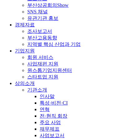
부산상공회의Show
SNS 채널
유관기관 홍보
경제자료
조사보고서
부산고용동향
지역별 핵심 산업과 기업
기업지원
회원 서비스
사업재편 지원
원스톱기업지원센터
스타트업 지원
상의소개
기관소개
인사말
특성·비전·CI
연혁
전·현직 회장
주요 사업
재무제표
사업보고서