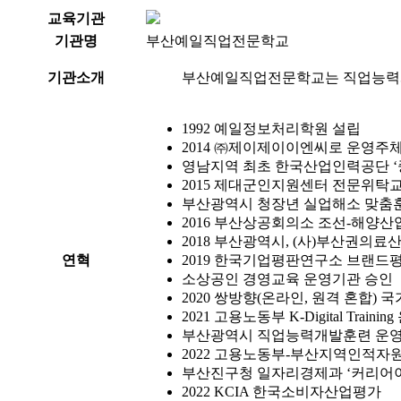
교육기관
기관명
부산예일직업전문학교
기관소개
부산예일직업전문학교는 직업능력
1992
예일정보처리학원 설립
2014
㈜제이제이이엔씨로 운영주체
영남지역 최초 한국산업인력공단 
2015
제대군인지원센터 전문위탁교
부산광역시 청장년 실업해소 맞춤
2016
부산상공회의소 조선-해양산업
2018
부산광역시, (사)부산권의료
연혁
2019
한국기업평판연구소 브랜드평판
소상공인 경영교육 운영기관 승인
2020
쌍방향(온라인, 원격 혼합) 
2021
고용노동부 K-Digital Train
부산광역시 직업능력개발훈련 운영
2022
고용노동부-부산지역인적자원
부산진구청 일자리경제과 ‘커리어이
2022 KCIA 한국소비자산업평가