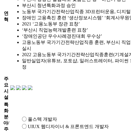
부산시 청년특화과정 승인
노동부 국가기간전략산업직종 3D프린터운용, 디지털
연
장애인 고용촉진 훈련 ‘생산정보시스템’ ‘회계사무원
혁
2021
‘고용노동부 장관 표창’
‘부산시 직업능력개발훈련 표창’
‘장애인공단 우수사례경진대회 우수상’
고용노동부 국가기간전략산업직종 훈련, 부산시 직
실시
2022
고용노동부 국가기간전략산업직종훈련(기계설계, 
일반실업자(유튜브, 포토샵, 일러스트레이터, 파이썬 외
정
주
요
시
설
특
화
분
◯ 풀스텍 개발자
야/
◯ UIUX 웹디자이너 & 프론트엔드 개발자
주