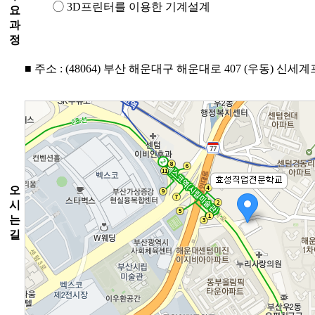
◯ 3D프린터를 이용한 기계설계
요
과
정
■ 주소 : (48064) 부산 해운대구 해운대로 407 (우동) 신세
오
시
는
길