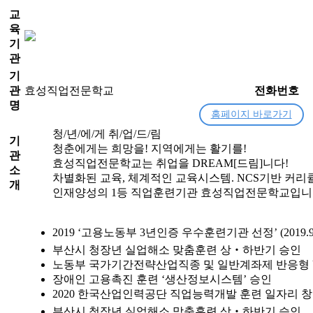
교
육
기
관
기
관
효성직업전문학교
전화번호
명
홈페이지 바로가기
청/년/에/게 취/업/드/림
기
청춘에게는 희망을! 지역에게는 활기를!
관
효성직업전문학교는 취업을 DREAM[드림]니다!
소
차별화된 교육, 체계적인 교육시스템. NCS기반 커리
개
인재양성의 1등 직업훈련기관 효성직업전문학교입니
2019
‘고용노동부 3년인증 우수훈련기관 선정’ (2019.9~2
부산시 청장년 실업해소 맞춤훈련 상‧하반기 승인
노동부 국가기간전략산업직종 및 일반계좌제 반응형 U
장애인 고용촉진 훈련 ‘생산정보시스템’ 승인
2020
한국산업인력공단 직업능력개발 훈련 일자리 창
부산시 청장년 실업해소 맞춤훈련 상‧하반기 승인