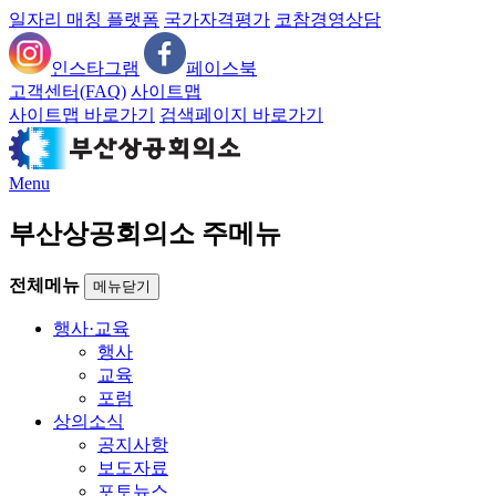
일자리 매칭 플랫폼
국가자격평가
코참경영상담
인스타그램
페이스북
고객센터(FAQ)
사이트맵
사이트맵 바로가기
검색페이지 바로가기
Menu
부산상공회의소 주메뉴
전체메뉴
메뉴닫기
행사·교육
행사
교육
포럼
상의소식
공지사항
보도자료
포토뉴스