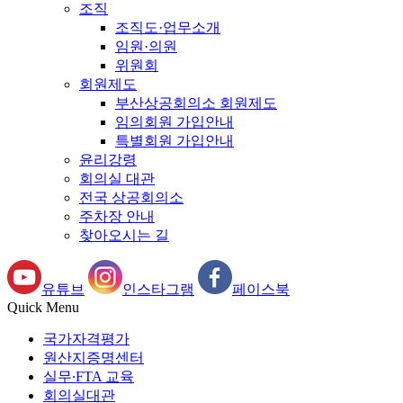
조직
조직도·업무소개
임원·의원
위원회
회원제도
부산상공회의소 회원제도
임의회원 가입안내
특별회원 가입안내
윤리강령
회의실 대관
전국 상공회의소
주차장 안내
찾아오시는 길
유튜브
인스타그램
페이스북
Quick Menu
국가자격평가
원산지증명센터
실무∙FTA 교육
회의실대관