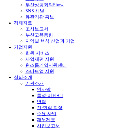
부산상공회의Show
SNS 채널
유관기관 홍보
경제자료
조사보고서
부산고용동향
지역별 핵심 산업과 기업
기업지원
회원 서비스
사업재편 지원
원스톱기업지원센터
스타트업 지원
상의소개
기관소개
인사말
특성·비전·CI
연혁
전·현직 회장
주요 사업
재무제표
사업보고서