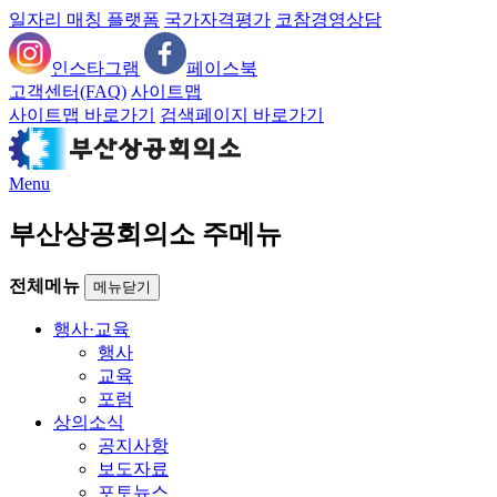
일자리 매칭 플랫폼
국가자격평가
코참경영상담
인스타그램
페이스북
고객센터(FAQ)
사이트맵
사이트맵 바로가기
검색페이지 바로가기
Menu
부산상공회의소 주메뉴
전체메뉴
메뉴닫기
행사·교육
행사
교육
포럼
상의소식
공지사항
보도자료
포토뉴스