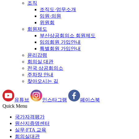
조직
조직도·업무소개
임원·의원
위원회
회원제도
부산상공회의소 회원제도
임의회원 가입안내
특별회원 가입안내
윤리강령
회의실 대관
전국 상공회의소
주차장 안내
찾아오시는 길
유튜브
인스타그램
페이스북
Quick Menu
국가자격평가
원산지증명센터
실무∙FTA 교육
회의실대관