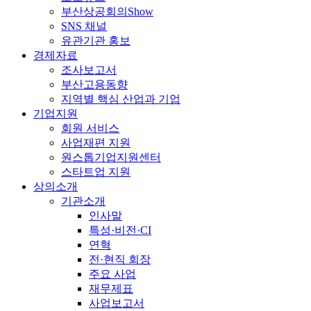
부산상공회의Show
SNS 채널
유관기관 홍보
경제자료
조사보고서
부산고용동향
지역별 핵심 산업과 기업
기업지원
회원 서비스
사업재편 지원
원스톱기업지원센터
스타트업 지원
상의소개
기관소개
인사말
특성·비전·CI
연혁
전·현직 회장
주요 사업
재무제표
사업보고서