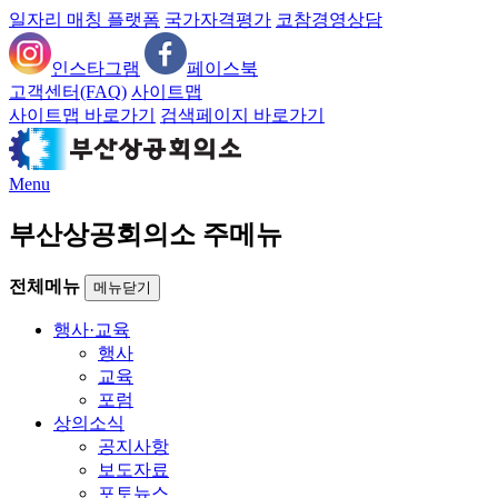
일자리 매칭 플랫폼
국가자격평가
코참경영상담
인스타그램
페이스북
고객센터(FAQ)
사이트맵
사이트맵 바로가기
검색페이지 바로가기
Menu
부산상공회의소 주메뉴
전체메뉴
메뉴닫기
행사·교육
행사
교육
포럼
상의소식
공지사항
보도자료
포토뉴스