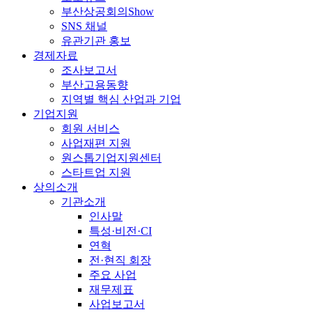
부산상공회의Show
SNS 채널
유관기관 홍보
경제자료
조사보고서
부산고용동향
지역별 핵심 산업과 기업
기업지원
회원 서비스
사업재편 지원
원스톱기업지원센터
스타트업 지원
상의소개
기관소개
인사말
특성·비전·CI
연혁
전·현직 회장
주요 사업
재무제표
사업보고서