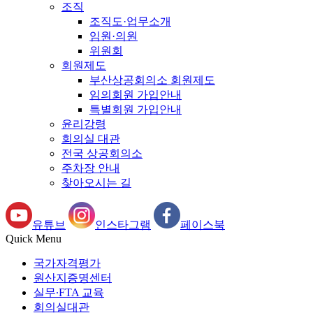
조직
조직도·업무소개
임원·의원
위원회
회원제도
부산상공회의소 회원제도
임의회원 가입안내
특별회원 가입안내
윤리강령
회의실 대관
전국 상공회의소
주차장 안내
찾아오시는 길
유튜브
인스타그램
페이스북
Quick Menu
국가자격평가
원산지증명센터
실무∙FTA 교육
회의실대관