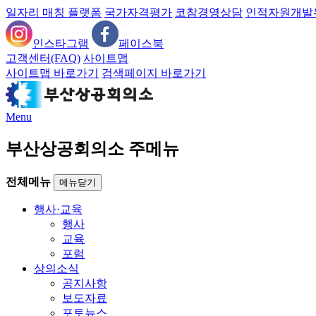
일자리 매칭 플랫폼
국가자격평가
코참경영상담
인적자원개발
인스타그램
페이스북
고객센터(FAQ)
사이트맵
사이트맵 바로가기
검색페이지 바로가기
Menu
부산상공회의소 주메뉴
전체메뉴
메뉴닫기
행사·교육
행사
교육
포럼
상의소식
공지사항
보도자료
포토뉴스