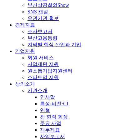
부산상공회의Show
SNS 채널
유관기관 홍보
경제자료
조사보고서
부산고용동향
지역별 핵심 산업과 기업
기업지원
회원 서비스
사업재편 지원
원스톱기업지원센터
스타트업 지원
상의소개
기관소개
인사말
특성·비전·CI
연혁
전·현직 회장
주요 사업
재무제표
사업보고서