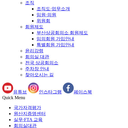
조직
조직도·업무소개
임원·의원
위원회
회원제도
부산상공회의소 회원제도
임의회원 가입안내
특별회원 가입안내
윤리강령
회의실 대관
전국 상공회의소
주차장 안내
찾아오시는 길
유튜브
인스타그램
페이스북
Quick Menu
국가자격평가
원산지증명센터
실무∙FTA 교육
회의실대관