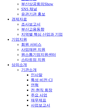
부산상공회의Show
SNS 채널
유관기관 홍보
경제자료
조사보고서
부산고용동향
지역별 핵심 산업과 기업
기업지원
회원 서비스
사업재편 지원
원스톱기업지원센터
스타트업 지원
상의소개
기관소개
인사말
특성·비전·CI
연혁
전·현직 회장
주요 사업
재무제표
사업보고서