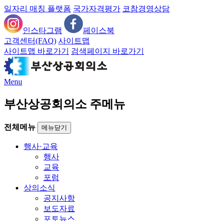
일자리 매칭 플랫폼
국가자격평가
코참경영상담
인스타그램
페이스북
고객센터(FAQ)
사이트맵
사이트맵 바로가기
검색페이지 바로가기
Menu
부산상공회의소 주메뉴
전체메뉴
메뉴닫기
행사·교육
행사
교육
포럼
상의소식
공지사항
보도자료
포토뉴스