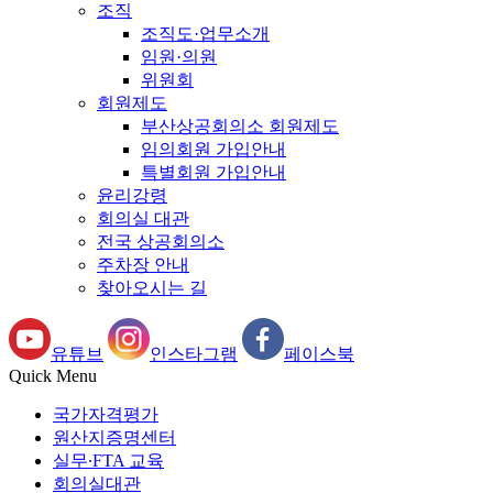
조직
조직도·업무소개
임원·의원
위원회
회원제도
부산상공회의소 회원제도
임의회원 가입안내
특별회원 가입안내
윤리강령
회의실 대관
전국 상공회의소
주차장 안내
찾아오시는 길
유튜브
인스타그램
페이스북
Quick Menu
국가자격평가
원산지증명센터
실무∙FTA 교육
회의실대관