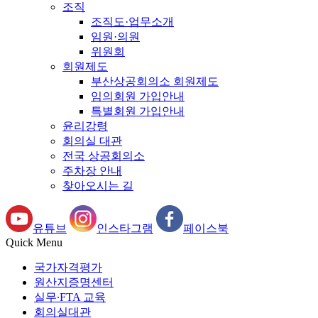
조직
조직도·업무소개
임원·의원
위원회
회원제도
부산상공회의소 회원제도
임의회원 가입안내
특별회원 가입안내
윤리강령
회의실 대관
전국 상공회의소
주차장 안내
찾아오시는 길
유튜브
인스타그램
페이스북
Quick Menu
국가자격평가
원산지증명센터
실무∙FTA 교육
회의실대관