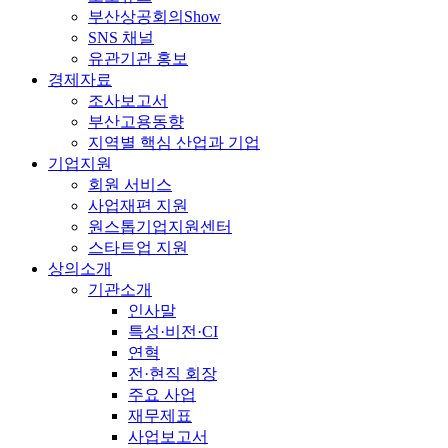
부산상공회의Show
SNS 채널
유관기관 홍보
경제자료
조사보고서
부산고용동향
지역별 핵심 산업과 기업
기업지원
회원 서비스
사업재편 지원
원스톱기업지원센터
스타트업 지원
상의소개
기관소개
인사말
특성·비전·CI
연혁
전·현직 회장
주요 사업
재무제표
사업보고서