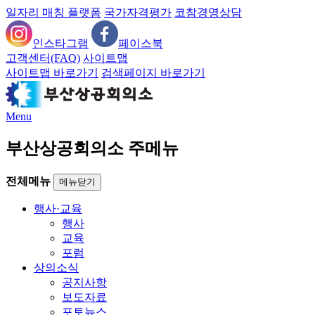
일자리 매칭 플랫폼
국가자격평가
코참경영상담
인스타그램
페이스북
고객센터(FAQ)
사이트맵
사이트맵 바로가기
검색페이지 바로가기
Menu
부산상공회의소 주메뉴
전체메뉴
메뉴닫기
행사·교육
행사
교육
포럼
상의소식
공지사항
보도자료
포토뉴스