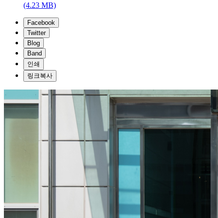
(4.23 MB)
Facebook
Twitter
Blog
Band
인쇄
링크복사