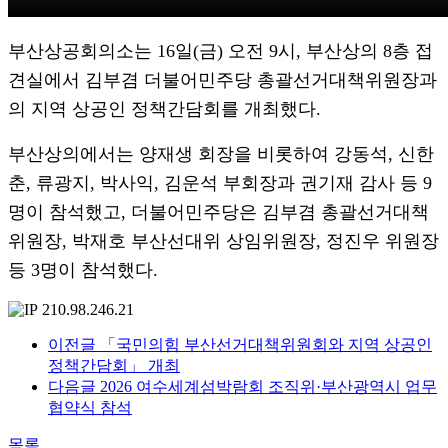
부산상공회의소는 16일(금) 오전 9시, 부산상의 8층 접
견실에서 김부겸 더불어민주당 총괄선거대책위원장과
의 지역 상공인 정책간담회를 개최했다.
부산상의에서는 양재생 회장을 비롯하여 강동석, 신한
춘, 류광지, 박사익, 김운석 부회장과 권기재 감사 등 9
명이 참석했고, 더불어민주당은 김부겸 총괄선거대책
위원장, 박재호 부산선대위 상임위원장, 정진우 위원장
등 3명이 참석했다.
210.98.246.21
이전글
「국민의힘 부산선거대책위원회와 지역 상공인
정책간담회」 개최
다음글
2026 여수세계섬박람회 조직위·부산광역시 업무
협약식 참석
목록