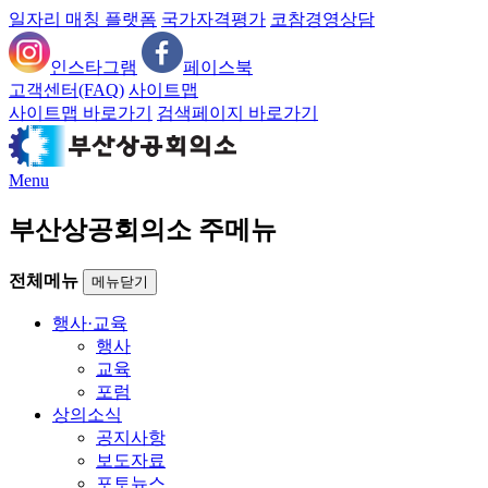
일자리 매칭 플랫폼
국가자격평가
코참경영상담
인스타그램
페이스북
고객센터(FAQ)
사이트맵
사이트맵 바로가기
검색페이지 바로가기
Menu
부산상공회의소 주메뉴
전체메뉴
메뉴닫기
행사·교육
행사
교육
포럼
상의소식
공지사항
보도자료
포토뉴스