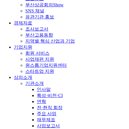
부산상공회의Show
SNS 채널
유관기관 홍보
경제자료
조사보고서
부산고용동향
지역별 핵심 산업과 기업
기업지원
회원 서비스
사업재편 지원
원스톱기업지원센터
스타트업 지원
상의소개
기관소개
인사말
특성·비전·CI
연혁
전·현직 회장
주요 사업
재무제표
사업보고서