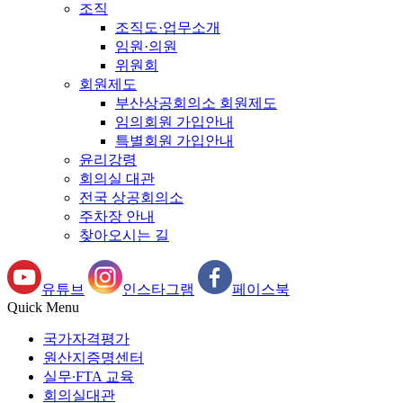
조직
조직도·업무소개
임원·의원
위원회
회원제도
부산상공회의소 회원제도
임의회원 가입안내
특별회원 가입안내
윤리강령
회의실 대관
전국 상공회의소
주차장 안내
찾아오시는 길
유튜브
인스타그램
페이스북
Quick Menu
국가자격평가
원산지증명센터
실무∙FTA 교육
회의실대관