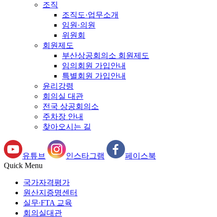
조직
조직도·업무소개
임원·의원
위원회
회원제도
부산상공회의소 회원제도
임의회원 가입안내
특별회원 가입안내
윤리강령
회의실 대관
전국 상공회의소
주차장 안내
찾아오시는 길
유튜브
인스타그램
페이스북
Quick Menu
국가자격평가
원산지증명센터
실무∙FTA 교육
회의실대관