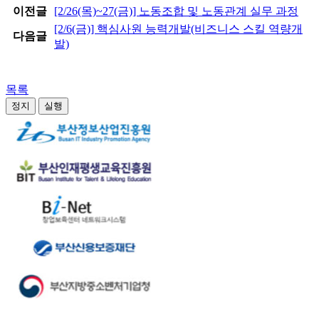
이전글
[2/26(목)~27(금)] 노동조합 및 노동관계 실무 과정
[2/6(금)] 핵심사원 능력개발(비즈니스 스킬 역량개
다음글
발)
목록
정지
실행