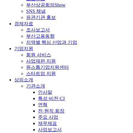
부산상공회의Show
SNS 채널
유관기관 홍보
경제자료
조사보고서
부산고용동향
지역별 핵심 산업과 기업
기업지원
회원 서비스
사업재편 지원
원스톱기업지원센터
스타트업 지원
상의소개
기관소개
인사말
특성·비전·CI
연혁
전·현직 회장
주요 사업
재무제표
사업보고서