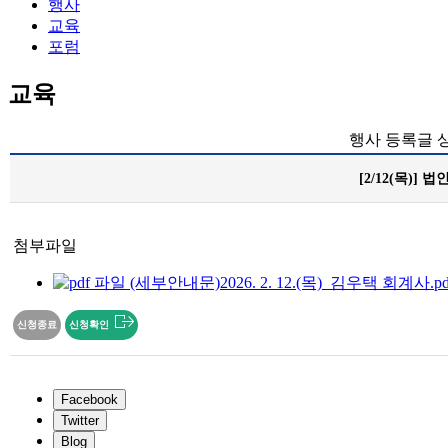
행사
교육
포럼
교육
행사 등록글 
[2/12(목)] 
첨부파일
(세부안내문)2026. 2. 12.(목)_김우택 회계사.pdf 
신청종료
신청확인
Facebook
Twitter
Blog