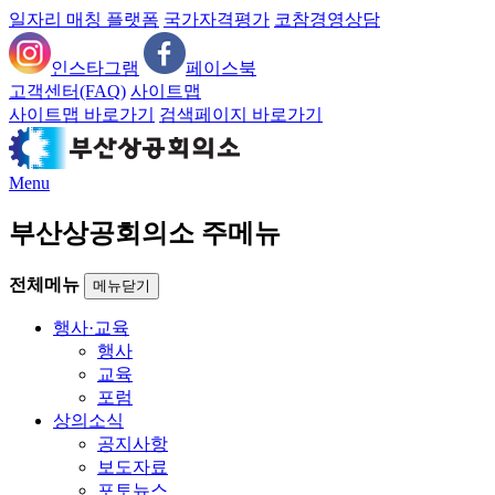
일자리 매칭 플랫폼
국가자격평가
코참경영상담
인스타그램
페이스북
고객센터(FAQ)
사이트맵
사이트맵 바로가기
검색페이지 바로가기
Menu
부산상공회의소 주메뉴
전체메뉴
메뉴닫기
행사·교육
행사
교육
포럼
상의소식
공지사항
보도자료
포토뉴스