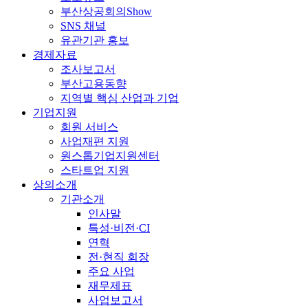
부산상공회의Show
SNS 채널
유관기관 홍보
경제자료
조사보고서
부산고용동향
지역별 핵심 산업과 기업
기업지원
회원 서비스
사업재편 지원
원스톱기업지원센터
스타트업 지원
상의소개
기관소개
인사말
특성·비전·CI
연혁
전·현직 회장
주요 사업
재무제표
사업보고서