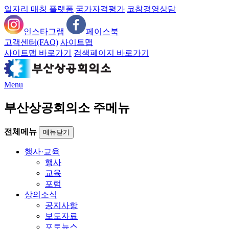
일자리 매칭 플랫폼
국가자격평가
코참경영상담
인스타그램
페이스북
고객센터(FAQ)
사이트맵
사이트맵 바로가기
검색페이지 바로가기
Menu
부산상공회의소 주메뉴
전체메뉴
메뉴닫기
행사·교육
행사
교육
포럼
상의소식
공지사항
보도자료
포토뉴스