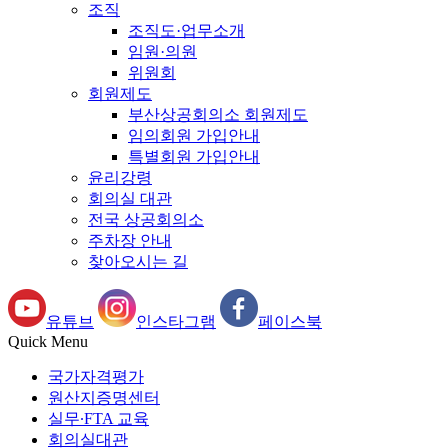
조직
조직도·업무소개
임원·의원
위원회
회원제도
부산상공회의소 회원제도
임의회원 가입안내
특별회원 가입안내
윤리강령
회의실 대관
전국 상공회의소
주차장 안내
찾아오시는 길
유튜브
인스타그램
페이스북
Quick Menu
국가자격평가
원산지증명센터
실무∙FTA 교육
회의실대관