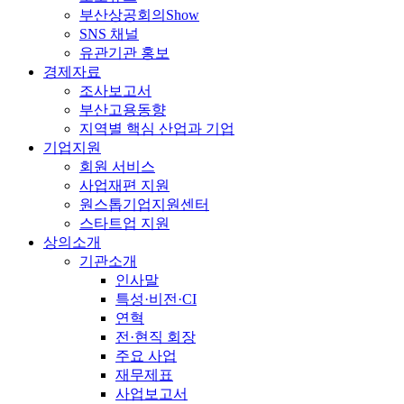
부산상공회의Show
SNS 채널
유관기관 홍보
경제자료
조사보고서
부산고용동향
지역별 핵심 산업과 기업
기업지원
회원 서비스
사업재편 지원
원스톱기업지원센터
스타트업 지원
상의소개
기관소개
인사말
특성·비전·CI
연혁
전·현직 회장
주요 사업
재무제표
사업보고서