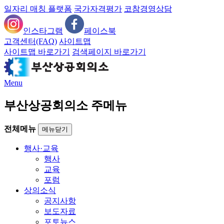
일자리 매칭 플랫폼
국가자격평가
코참경영상담
인스타그램
페이스북
고객센터(FAQ)
사이트맵
사이트맵 바로가기
검색페이지 바로가기
Menu
부산상공회의소 주메뉴
전체메뉴
메뉴닫기
행사·교육
행사
교육
포럼
상의소식
공지사항
보도자료
포토뉴스