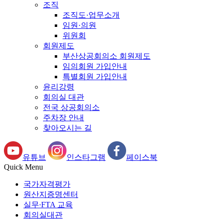
조직
조직도·업무소개
임원·의원
위원회
회원제도
부산상공회의소 회원제도
임의회원 가입안내
특별회원 가입안내
윤리강령
회의실 대관
전국 상공회의소
주차장 안내
찾아오시는 길
유튜브
인스타그램
페이스북
Quick Menu
국가자격평가
원산지증명센터
실무∙FTA 교육
회의실대관