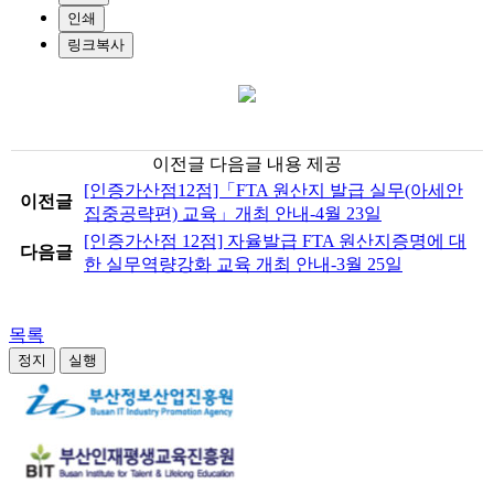
인쇄
링크복사
이전글 다음글 내용 제공
[인증가산점12점]「FTA 원산지 발급 실무(아세안
이전글
집중공략편) 교육」개최 안내-4월 23일
[인증가산점 12점] 자율발급 FTA 원산지증명에 대
다음글
한 실무역량강화 교육 개최 안내-3월 25일
목록
정지
실행