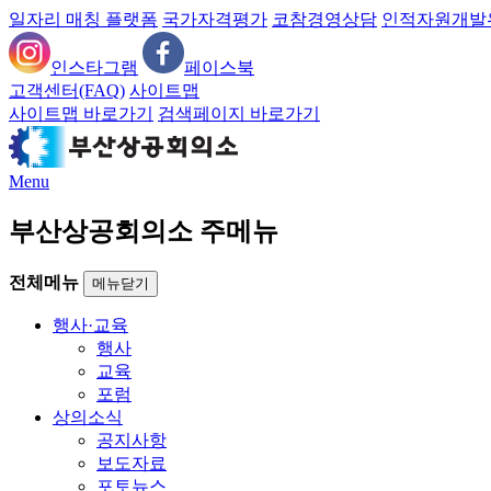
일자리 매칭 플랫폼
국가자격평가
코참경영상담
인적자원개발
인스타그램
페이스북
고객센터(FAQ)
사이트맵
사이트맵 바로가기
검색페이지 바로가기
Menu
부산상공회의소 주메뉴
전체메뉴
메뉴닫기
행사·교육
행사
교육
포럼
상의소식
공지사항
보도자료
포토뉴스