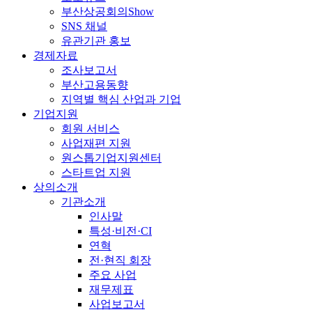
부산상공회의Show
SNS 채널
유관기관 홍보
경제자료
조사보고서
부산고용동향
지역별 핵심 산업과 기업
기업지원
회원 서비스
사업재편 지원
원스톱기업지원센터
스타트업 지원
상의소개
기관소개
인사말
특성·비전·CI
연혁
전·현직 회장
주요 사업
재무제표
사업보고서