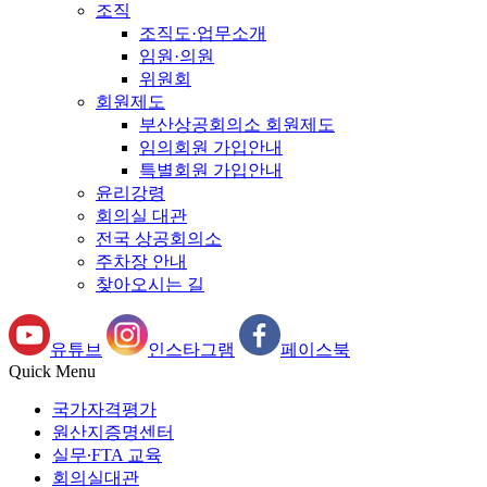
조직
조직도·업무소개
임원·의원
위원회
회원제도
부산상공회의소 회원제도
임의회원 가입안내
특별회원 가입안내
윤리강령
회의실 대관
전국 상공회의소
주차장 안내
찾아오시는 길
유튜브
인스타그램
페이스북
Quick Menu
국가자격평가
원산지증명센터
실무∙FTA 교육
회의실대관