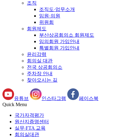
조직
조직도·업무소개
임원·의원
위원회
회원제도
부산상공회의소 회원제도
임의회원 가입안내
특별회원 가입안내
윤리강령
회의실 대관
전국 상공회의소
주차장 안내
찾아오시는 길
유튜브
인스타그램
페이스북
Quick Menu
국가자격평가
원산지증명센터
실무∙FTA 교육
회의실대관