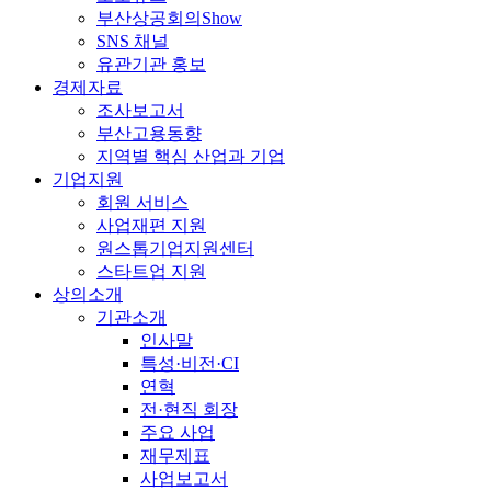
부산상공회의Show
SNS 채널
유관기관 홍보
경제자료
조사보고서
부산고용동향
지역별 핵심 산업과 기업
기업지원
회원 서비스
사업재편 지원
원스톱기업지원센터
스타트업 지원
상의소개
기관소개
인사말
특성·비전·CI
연혁
전·현직 회장
주요 사업
재무제표
사업보고서