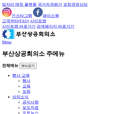
일자리 매칭 플랫폼
국가자격평가
코참경영상담
인스타그램
페이스북
고객센터(FAQ)
사이트맵
사이트맵 바로가기
검색페이지 바로가기
Menu
부산상공회의소 주메뉴
전체메뉴
메뉴닫기
행사·교육
행사
교육
포럼
상의소식
공지사항
보도자료
포토뉴스