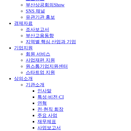
부산상공회의Show
SNS 채널
유관기관 홍보
경제자료
조사보고서
부산고용동향
지역별 핵심 산업과 기업
기업지원
회원 서비스
사업재편 지원
원스톱기업지원센터
스타트업 지원
상의소개
기관소개
인사말
특성·비전·CI
연혁
전·현직 회장
주요 사업
재무제표
사업보고서