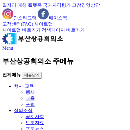
일자리 매칭 플랫폼
국가자격평가
코참경영상담
인스타그램
페이스북
고객센터(FAQ)
사이트맵
사이트맵 바로가기
검색페이지 바로가기
Menu
부산상공회의소 주메뉴
전체메뉴
메뉴닫기
행사·교육
행사
교육
포럼
상의소식
공지사항
보도자료
포토뉴스