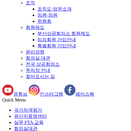
조직
조직도·업무소개
임원·의원
위원회
회원제도
부산상공회의소 회원제도
임의회원 가입안내
특별회원 가입안내
윤리강령
회의실 대관
전국 상공회의소
주차장 안내
찾아오시는 길
유튜브
인스타그램
페이스북
Quick Menu
국가자격평가
원산지증명센터
실무∙FTA 교육
회의실대관