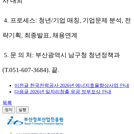
사 내외
4. 프로세스: 청년/기업 매칭, 기업문제 분석, 전
략기획, 최종발표, 채용연계
5. 문 의 처: 부산광역시 남구청 청년정책과
(T.051-607-3684). 끝.
이전글
한국전력공사 2026년 에너지효율향상사업 안내
다음글
2026년 일자리창출 유공 정부포상 안내
목록
정지
실행