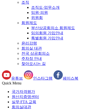
조직
조직도·업무소개
임원·의원
위원회
회원제도
부산상공회의소 회원제도
임의회원 가입안내
특별회원 가입안내
윤리강령
회의실 대관
전국 상공회의소
주차장 안내
찾아오시는 길
유튜브
인스타그램
페이스북
Quick Menu
국가자격평가
원산지증명센터
실무∙FTA 교육
회의실대관