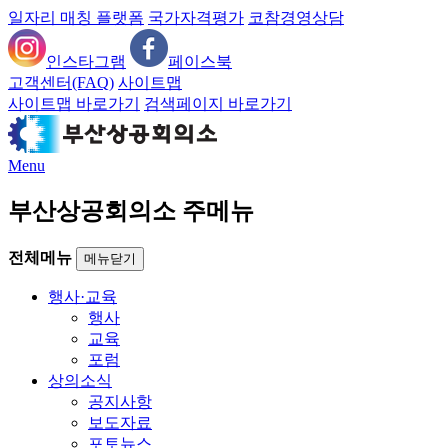
일자리 매칭 플랫폼
국가자격평가
코참경영상담
인스타그램
페이스북
고객센터(FAQ)
사이트맵
사이트맵 바로가기
검색페이지 바로가기
Menu
부산상공회의소 주메뉴
전체메뉴
메뉴닫기
행사·교육
행사
교육
포럼
상의소식
공지사항
보도자료
포토뉴스