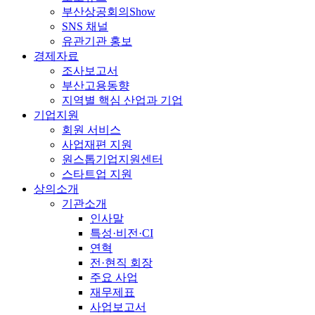
부산상공회의Show
SNS 채널
유관기관 홍보
경제자료
조사보고서
부산고용동향
지역별 핵심 산업과 기업
기업지원
회원 서비스
사업재편 지원
원스톱기업지원센터
스타트업 지원
상의소개
기관소개
인사말
특성·비전·CI
연혁
전·현직 회장
주요 사업
재무제표
사업보고서