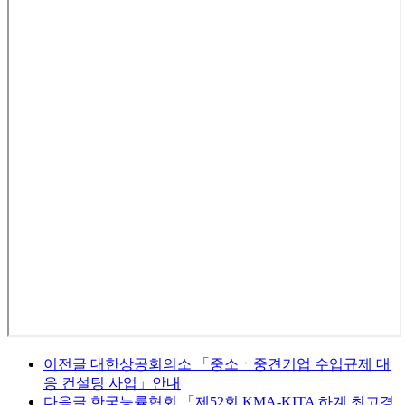
이전글
대한상공회의소 「중소ㆍ중견기업 수입규제 대
응 컨설팅 사업」안내
다음글
한국능률협회 「제52회 KMA-KITA 하계 최고경