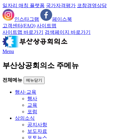
일자리 매칭 플랫폼
국가자격평가
코참경영상담
인스타그램
페이스북
고객센터(FAQ)
사이트맵
사이트맵 바로가기
검색페이지 바로가기
Menu
부산상공회의소 주메뉴
전체메뉴
메뉴닫기
행사·교육
행사
교육
포럼
상의소식
공지사항
보도자료
포토뉴스