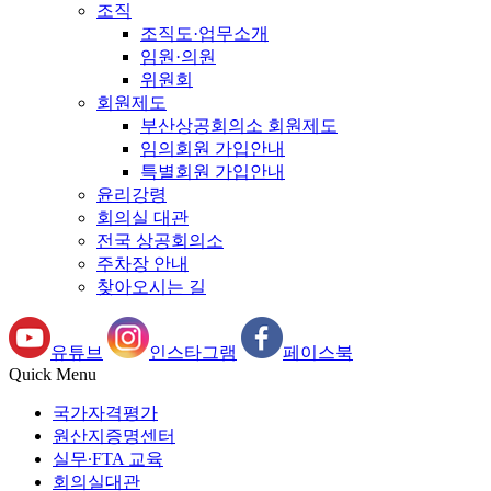
조직
조직도·업무소개
임원·의원
위원회
회원제도
부산상공회의소 회원제도
임의회원 가입안내
특별회원 가입안내
윤리강령
회의실 대관
전국 상공회의소
주차장 안내
찾아오시는 길
유튜브
인스타그램
페이스북
Quick Menu
국가자격평가
원산지증명센터
실무∙FTA 교육
회의실대관