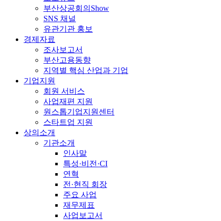
부산상공회의Show
SNS 채널
유관기관 홍보
경제자료
조사보고서
부산고용동향
지역별 핵심 산업과 기업
기업지원
회원 서비스
사업재편 지원
원스톱기업지원센터
스타트업 지원
상의소개
기관소개
인사말
특성·비전·CI
연혁
전·현직 회장
주요 사업
재무제표
사업보고서