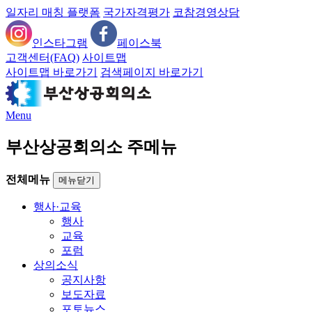
일자리 매칭 플랫폼
국가자격평가
코참경영상담
인스타그램
페이스북
고객센터(FAQ)
사이트맵
사이트맵 바로가기
검색페이지 바로가기
Menu
부산상공회의소 주메뉴
전체메뉴
메뉴닫기
행사·교육
행사
교육
포럼
상의소식
공지사항
보도자료
포토뉴스