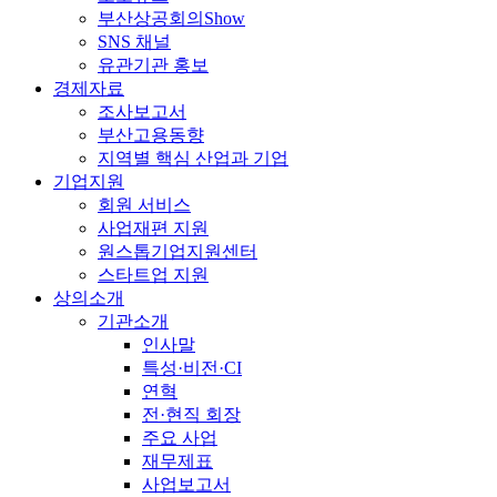
부산상공회의Show
SNS 채널
유관기관 홍보
경제자료
조사보고서
부산고용동향
지역별 핵심 산업과 기업
기업지원
회원 서비스
사업재편 지원
원스톱기업지원센터
스타트업 지원
상의소개
기관소개
인사말
특성·비전·CI
연혁
전·현직 회장
주요 사업
재무제표
사업보고서