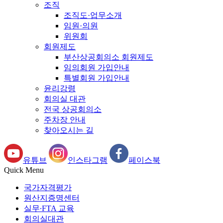
조직
조직도·업무소개
임원·의원
위원회
회원제도
부산상공회의소 회원제도
임의회원 가입안내
특별회원 가입안내
윤리강령
회의실 대관
전국 상공회의소
주차장 안내
찾아오시는 길
유튜브
인스타그램
페이스북
Quick Menu
국가자격평가
원산지증명센터
실무∙FTA 교육
회의실대관