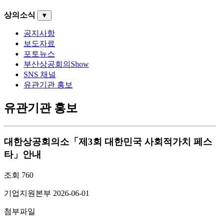
상의소식
▼
공지사항
보도자료
포토뉴스
부산상공회의Show
SNS 채널
유관기관 홍보
유관기관 홍보
대한상공회의소「제3회 대한민국 사회적가치 페스
타」안내
조회
760
기업지원본부
2026-06-01
첨부파일