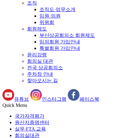
조직
조직도·업무소개
임원·의원
위원회
회원제도
부산상공회의소 회원제도
임의회원 가입안내
특별회원 가입안내
윤리강령
회의실 대관
전국 상공회의소
주차장 안내
찾아오시는 길
유튜브
인스타그램
페이스북
Quick Menu
국가자격평가
원산지증명센터
실무∙FTA 교육
회의실대관