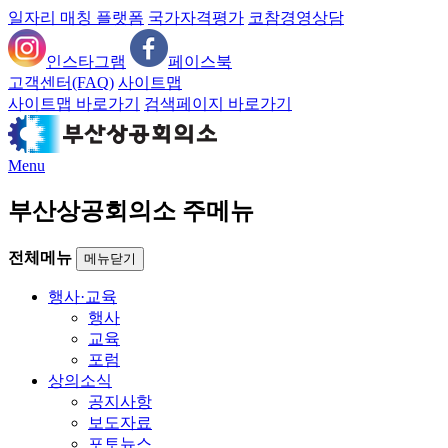
일자리 매칭 플랫폼
국가자격평가
코참경영상담
인스타그램
페이스북
고객센터(FAQ)
사이트맵
사이트맵 바로가기
검색페이지 바로가기
Menu
부산상공회의소 주메뉴
전체메뉴
메뉴닫기
행사·교육
행사
교육
포럼
상의소식
공지사항
보도자료
포토뉴스