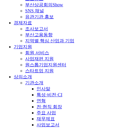
부산상공회의Show
SNS 채널
유관기관 홍보
경제자료
조사보고서
부산고용동향
지역별 핵심 산업과 기업
기업지원
회원 서비스
사업재편 지원
원스톱기업지원센터
스타트업 지원
상의소개
기관소개
인사말
특성·비전·CI
연혁
전·현직 회장
주요 사업
재무제표
사업보고서