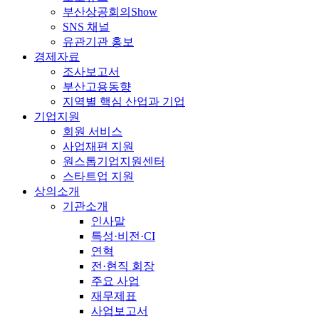
부산상공회의Show
SNS 채널
유관기관 홍보
경제자료
조사보고서
부산고용동향
지역별 핵심 산업과 기업
기업지원
회원 서비스
사업재편 지원
원스톱기업지원센터
스타트업 지원
상의소개
기관소개
인사말
특성·비전·CI
연혁
전·현직 회장
주요 사업
재무제표
사업보고서