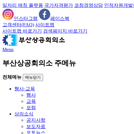
일자리 매칭 플랫폼
국가자격평가
코참경영상담
인적자원개발
인스타그램
페이스북
고객센터(FAQ)
사이트맵
사이트맵 바로가기
검색페이지 바로가기
Menu
부산상공회의소 주메뉴
전체메뉴
메뉴닫기
행사·교육
행사
교육
포럼
상의소식
공지사항
보도자료
포토뉴스