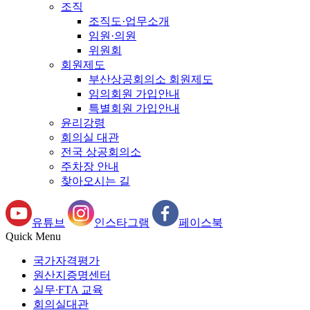
조직
조직도·업무소개
임원·의원
위원회
회원제도
부산상공회의소 회원제도
임의회원 가입안내
특별회원 가입안내
윤리강령
회의실 대관
전국 상공회의소
주차장 안내
찾아오시는 길
유튜브
인스타그램
페이스북
Quick Menu
국가자격평가
원산지증명센터
실무∙FTA 교육
회의실대관