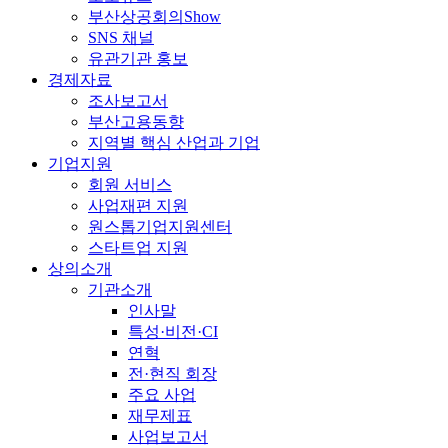
부산상공회의Show
SNS 채널
유관기관 홍보
경제자료
조사보고서
부산고용동향
지역별 핵심 산업과 기업
기업지원
회원 서비스
사업재편 지원
원스톱기업지원센터
스타트업 지원
상의소개
기관소개
인사말
특성·비전·CI
연혁
전·현직 회장
주요 사업
재무제표
사업보고서