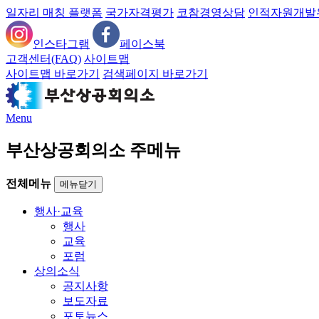
일자리 매칭 플랫폼
국가자격평가
코참경영상담
인적자원개발
인스타그램
페이스북
고객센터(FAQ)
사이트맵
사이트맵 바로가기
검색페이지 바로가기
Menu
부산상공회의소 주메뉴
전체메뉴
메뉴닫기
행사·교육
행사
교육
포럼
상의소식
공지사항
보도자료
포토뉴스