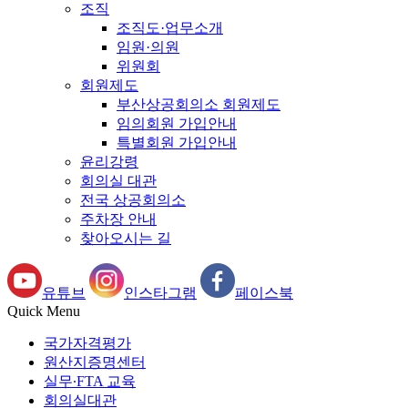
조직
조직도·업무소개
임원·의원
위원회
회원제도
부산상공회의소 회원제도
임의회원 가입안내
특별회원 가입안내
윤리강령
회의실 대관
전국 상공회의소
주차장 안내
찾아오시는 길
유튜브
인스타그램
페이스북
Quick Menu
국가자격평가
원산지증명센터
실무∙FTA 교육
회의실대관