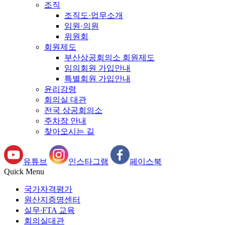
조직
조직도·업무소개
임원·의원
위원회
회원제도
부산상공회의소 회원제도
임의회원 가입안내
특별회원 가입안내
윤리강령
회의실 대관
전국 상공회의소
주차장 안내
찾아오시는 길
유튜브
인스타그램
페이스북
Quick Menu
국가자격평가
원산지증명센터
실무∙FTA 교육
회의실대관