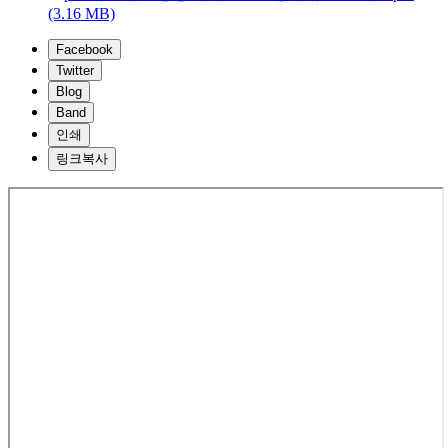
(3.16 MB)
Facebook
Twitter
Blog
Band
인쇄
링크복사