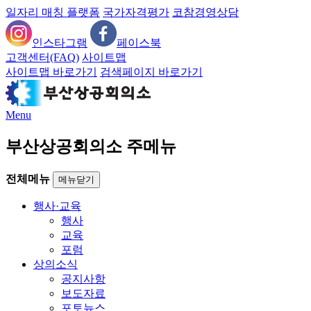
일자리 매칭 플랫폼
국가자격평가
코참경영상담
인스타그램
페이스북
고객센터(FAQ)
사이트맵
사이트맵 바로가기
검색페이지 바로가기
Menu
부산상공회의소 주메뉴
전체메뉴
메뉴닫기
행사·교육
행사
교육
포럼
상의소식
공지사항
보도자료
포토뉴스