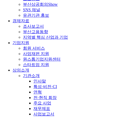
부산상공회의Show
SNS 채널
유관기관 홍보
경제자료
조사보고서
부산고용동향
지역별 핵심 산업과 기업
기업지원
회원 서비스
사업재편 지원
원스톱기업지원센터
스타트업 지원
상의소개
기관소개
인사말
특성·비전·CI
연혁
전·현직 회장
주요 사업
재무제표
사업보고서