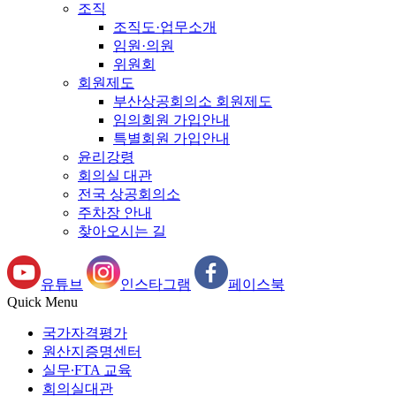
조직
조직도·업무소개
임원·의원
위원회
회원제도
부산상공회의소 회원제도
임의회원 가입안내
특별회원 가입안내
윤리강령
회의실 대관
전국 상공회의소
주차장 안내
찾아오시는 길
유튜브
인스타그램
페이스북
Quick Menu
국가자격평가
원산지증명센터
실무∙FTA 교육
회의실대관