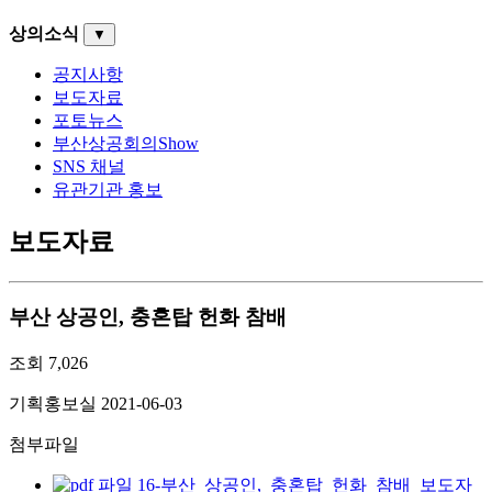
상의소식
▼
공지사항
보도자료
포토뉴스
부산상공회의Show
SNS 채널
유관기관 홍보
보도자료
부산 상공인, 충혼탑 헌화 참배
조회
7,026
기획홍보실
2021-06-03
첨부파일
16-부산_상공인,_충혼탑_헌화_참배_보도자