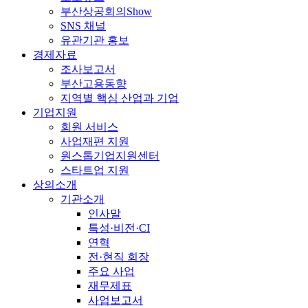
부산상공회의Show
SNS 채널
유관기관 홍보
경제자료
조사보고서
부산고용동향
지역별 핵심 산업과 기업
기업지원
회원 서비스
사업재편 지원
원스톱기업지원센터
스타트업 지원
상의소개
기관소개
인사말
특성·비전·CI
연혁
전·현직 회장
주요 사업
재무제표
사업보고서