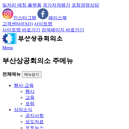
일자리 매칭 플랫폼
국가자격평가
코참경영상담
인스타그램
페이스북
고객센터(FAQ)
사이트맵
사이트맵 바로가기
검색페이지 바로가기
Menu
부산상공회의소 주메뉴
전체메뉴
메뉴닫기
행사·교육
행사
교육
포럼
상의소식
공지사항
보도자료
포토뉴스