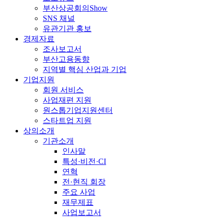
부산상공회의Show
SNS 채널
유관기관 홍보
경제자료
조사보고서
부산고용동향
지역별 핵심 산업과 기업
기업지원
회원 서비스
사업재편 지원
원스톱기업지원센터
스타트업 지원
상의소개
기관소개
인사말
특성·비전·CI
연혁
전·현직 회장
주요 사업
재무제표
사업보고서