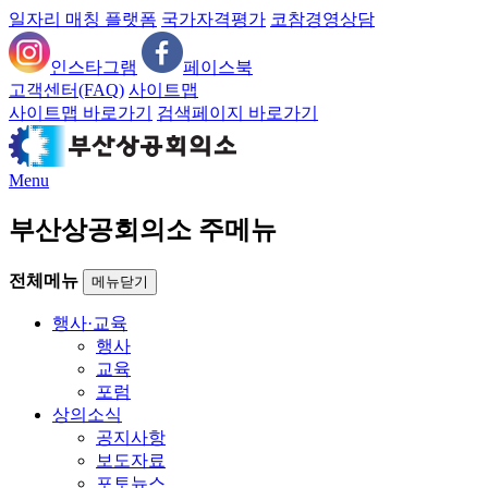
일자리 매칭 플랫폼
국가자격평가
코참경영상담
인스타그램
페이스북
고객센터(FAQ)
사이트맵
사이트맵 바로가기
검색페이지 바로가기
Menu
부산상공회의소 주메뉴
전체메뉴
메뉴닫기
행사·교육
행사
교육
포럼
상의소식
공지사항
보도자료
포토뉴스