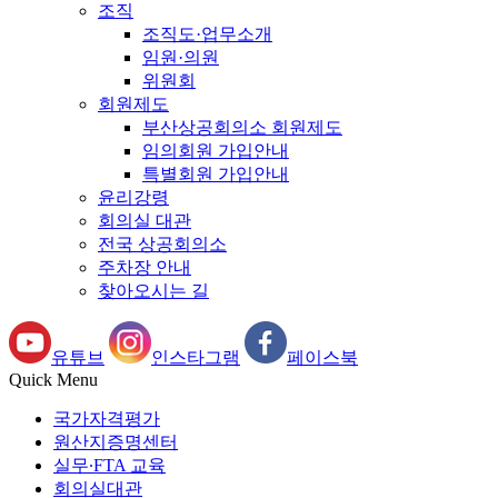
조직
조직도·업무소개
임원·의원
위원회
회원제도
부산상공회의소 회원제도
임의회원 가입안내
특별회원 가입안내
윤리강령
회의실 대관
전국 상공회의소
주차장 안내
찾아오시는 길
유튜브
인스타그램
페이스북
Quick Menu
국가자격평가
원산지증명센터
실무∙FTA 교육
회의실대관