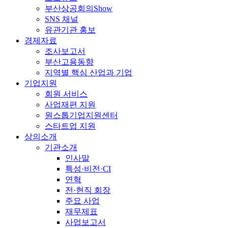
부산상공회의Show
SNS 채널
유관기관 홍보
경제자료
조사보고서
부산고용동향
지역별 핵심 산업과 기업
기업지원
회원 서비스
사업재편 지원
원스톱기업지원센터
스타트업 지원
상의소개
기관소개
인사말
특성·비전·CI
연혁
전·현직 회장
주요 사업
재무제표
사업보고서