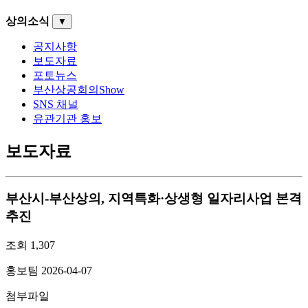
상의소식
▼
공지사항
보도자료
포토뉴스
부산상공회의Show
SNS 채널
유관기관 홍보
보도자료
부산시-부산상의, 지역특화·상생형 일자리사업 본격
추진
조회
1,307
홍보팀
2026-04-07
첨부파일