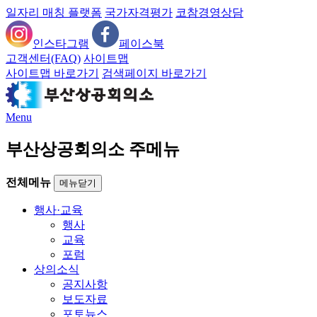
일자리 매칭 플랫폼
국가자격평가
코참경영상담
인스타그램
페이스북
고객센터(FAQ)
사이트맵
사이트맵 바로가기
검색페이지 바로가기
Menu
부산상공회의소 주메뉴
전체메뉴
메뉴닫기
행사·교육
행사
교육
포럼
상의소식
공지사항
보도자료
포토뉴스