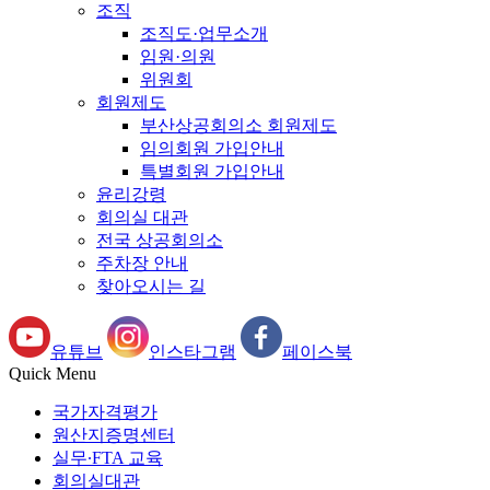
조직
조직도·업무소개
임원·의원
위원회
회원제도
부산상공회의소 회원제도
임의회원 가입안내
특별회원 가입안내
윤리강령
회의실 대관
전국 상공회의소
주차장 안내
찾아오시는 길
유튜브
인스타그램
페이스북
Quick Menu
국가자격평가
원산지증명센터
실무∙FTA 교육
회의실대관