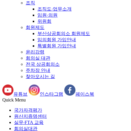
조직
조직도·업무소개
임원·의원
위원회
회원제도
부산상공회의소 회원제도
임의회원 가입안내
특별회원 가입안내
윤리강령
회의실 대관
전국 상공회의소
주차장 안내
찾아오시는 길
유튜브
인스타그램
페이스북
Quick Menu
국가자격평가
원산지증명센터
실무∙FTA 교육
회의실대관