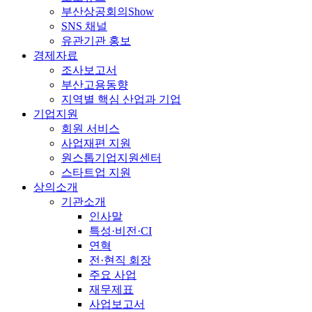
부산상공회의Show
SNS 채널
유관기관 홍보
경제자료
조사보고서
부산고용동향
지역별 핵심 산업과 기업
기업지원
회원 서비스
사업재편 지원
원스톱기업지원센터
스타트업 지원
상의소개
기관소개
인사말
특성·비전·CI
연혁
전·현직 회장
주요 사업
재무제표
사업보고서