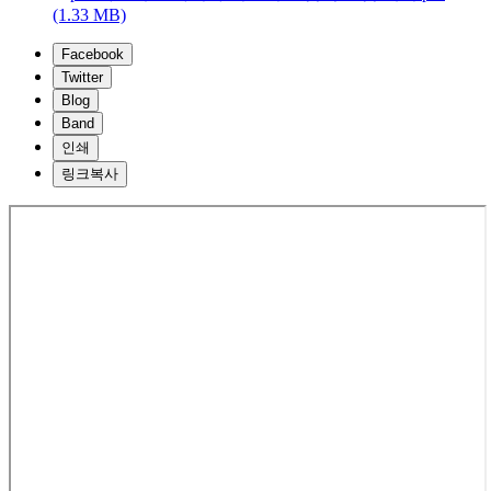
(1.33 MB)
Facebook
Twitter
Blog
Band
인쇄
링크복사