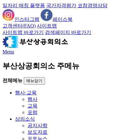
일자리 매칭 플랫폼
국가자격평가
코참경영상담
인스타그램
페이스북
고객센터(FAQ)
사이트맵
사이트맵 바로가기
검색페이지 바로가기
Menu
부산상공회의소 주메뉴
전체메뉴
메뉴닫기
행사·교육
행사
교육
포럼
상의소식
공지사항
보도자료
포토뉴스