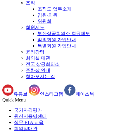
조직
조직도·업무소개
임원·의원
위원회
회원제도
부산상공회의소 회원제도
임의회원 가입안내
특별회원 가입안내
윤리강령
회의실 대관
전국 상공회의소
주차장 안내
찾아오시는 길
유튜브
인스타그램
페이스북
Quick Menu
국가자격평가
원산지증명센터
실무∙FTA 교육
회의실대관