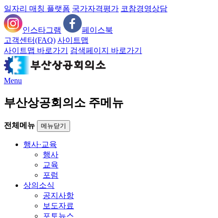
일자리 매칭 플랫폼
국가자격평가
코참경영상담
인스타그램
페이스북
고객센터(FAQ)
사이트맵
사이트맵 바로가기
검색페이지 바로가기
Menu
부산상공회의소 주메뉴
전체메뉴
메뉴닫기
행사·교육
행사
교육
포럼
상의소식
공지사항
보도자료
포토뉴스