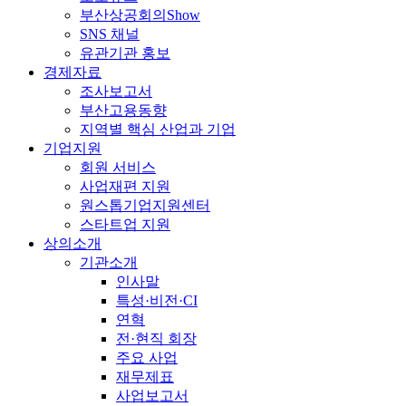
부산상공회의Show
SNS 채널
유관기관 홍보
경제자료
조사보고서
부산고용동향
지역별 핵심 산업과 기업
기업지원
회원 서비스
사업재편 지원
원스톱기업지원센터
스타트업 지원
상의소개
기관소개
인사말
특성·비전·CI
연혁
전·현직 회장
주요 사업
재무제표
사업보고서