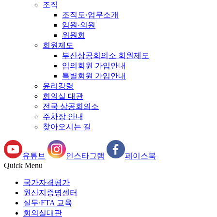
조직
조직도·업무소개
임원·의원
위원회
회원제도
부산상공회의소 회원제도
임의회원 가입안내
특별회원 가입안내
윤리강령
회의실 대관
전국 상공회의소
주차장 안내
찾아오시는 길
유튜브
인스타그램
페이스북
Quick Menu
국가자격평가
원산지증명센터
실무∙FTA 교육
회의실대관