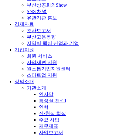
부산상공회의Show
SNS 채널
유관기관 홍보
경제자료
조사보고서
부산고용동향
지역별 핵심 산업과 기업
기업지원
회원 서비스
사업재편 지원
원스톱기업지원센터
스타트업 지원
상의소개
기관소개
인사말
특성·비전·CI
연혁
전·현직 회장
주요 사업
재무제표
사업보고서