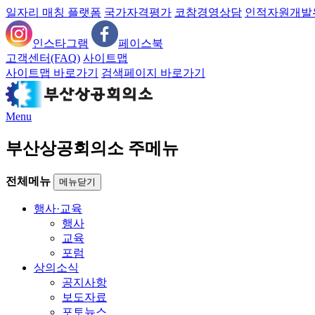
일자리 매칭 플랫폼
국가자격평가
코참경영상담
인적자원개발
인스타그램
페이스북
고객센터(FAQ)
사이트맵
사이트맵 바로가기
검색페이지 바로가기
Menu
부산상공회의소 주메뉴
전체메뉴
메뉴닫기
행사·교육
행사
교육
포럼
상의소식
공지사항
보도자료
포토뉴스