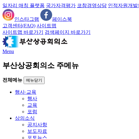
일자리 매칭 플랫폼
국가자격평가
코참경영상담
인적자원개발
인스타그램
페이스북
고객센터(FAQ)
사이트맵
사이트맵 바로가기
검색페이지 바로가기
Menu
부산상공회의소 주메뉴
전체메뉴
메뉴닫기
행사·교육
행사
교육
포럼
상의소식
공지사항
보도자료
포토뉴스