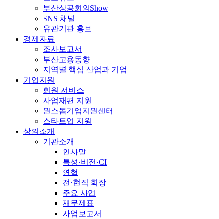
부산상공회의Show
SNS 채널
유관기관 홍보
경제자료
조사보고서
부산고용동향
지역별 핵심 산업과 기업
기업지원
회원 서비스
사업재편 지원
원스톱기업지원센터
스타트업 지원
상의소개
기관소개
인사말
특성·비전·CI
연혁
전·현직 회장
주요 사업
재무제표
사업보고서