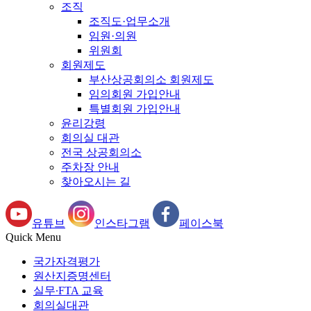
조직
조직도·업무소개
임원·의원
위원회
회원제도
부산상공회의소 회원제도
임의회원 가입안내
특별회원 가입안내
윤리강령
회의실 대관
전국 상공회의소
주차장 안내
찾아오시는 길
유튜브
인스타그램
페이스북
Quick Menu
국가자격평가
원산지증명센터
실무∙FTA 교육
회의실대관