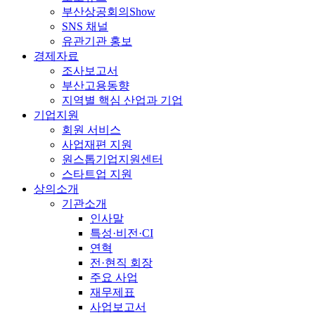
부산상공회의Show
SNS 채널
유관기관 홍보
경제자료
조사보고서
부산고용동향
지역별 핵심 산업과 기업
기업지원
회원 서비스
사업재편 지원
원스톱기업지원센터
스타트업 지원
상의소개
기관소개
인사말
특성·비전·CI
연혁
전·현직 회장
주요 사업
재무제표
사업보고서