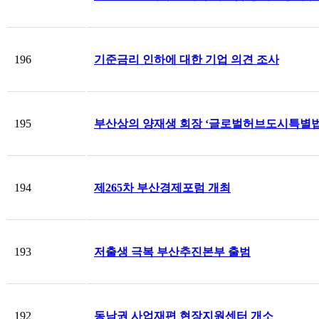
196
기준금리 인하에 대한 기업 의견 조사
195
부산상의 양재생 회장 ‘글로벌허브도시특별법 
194
제265차 부산경제포럼 개최
193
저출생 극복 부산추진본부 출범
192
동남권 사업재편 현장지원센터 개소