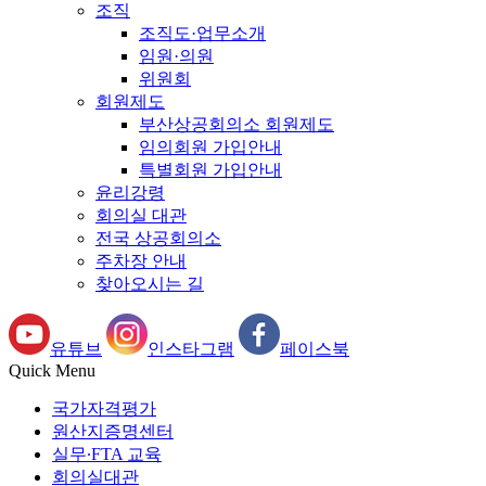
조직
조직도·업무소개
임원·의원
위원회
회원제도
부산상공회의소 회원제도
임의회원 가입안내
특별회원 가입안내
윤리강령
회의실 대관
전국 상공회의소
주차장 안내
찾아오시는 길
유튜브
인스타그램
페이스북
Quick Menu
국가자격평가
원산지증명센터
실무∙FTA 교육
회의실대관