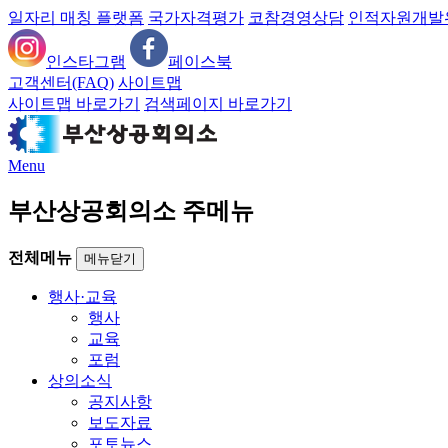
일자리 매칭 플랫폼
국가자격평가
코참경영상담
인적자원개발
인스타그램
페이스북
고객센터(FAQ)
사이트맵
사이트맵 바로가기
검색페이지 바로가기
Menu
부산상공회의소 주메뉴
전체메뉴
메뉴닫기
행사·교육
행사
교육
포럼
상의소식
공지사항
보도자료
포토뉴스