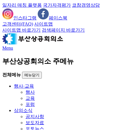
일자리 매칭 플랫폼
국가자격평가
코참경영상담
인스타그램
페이스북
고객센터(FAQ)
사이트맵
사이트맵 바로가기
검색페이지 바로가기
Menu
부산상공회의소 주메뉴
전체메뉴
메뉴닫기
행사·교육
행사
교육
포럼
상의소식
공지사항
보도자료
포토뉴스