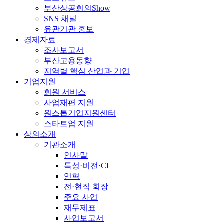
부산상공회의Show
SNS 채널
유관기관 홍보
경제자료
조사보고서
부산고용동향
지역별 핵심 산업과 기업
기업지원
회원 서비스
사업재편 지원
원스톱기업지원센터
스타트업 지원
상의소개
기관소개
인사말
특성·비전·CI
연혁
전·현직 회장
주요 사업
재무제표
사업보고서