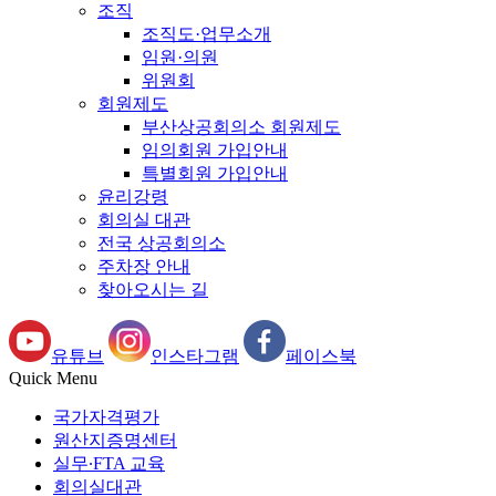
조직
조직도·업무소개
임원·의원
위원회
회원제도
부산상공회의소 회원제도
임의회원 가입안내
특별회원 가입안내
윤리강령
회의실 대관
전국 상공회의소
주차장 안내
찾아오시는 길
유튜브
인스타그램
페이스북
Quick Menu
국가자격평가
원산지증명센터
실무∙FTA 교육
회의실대관