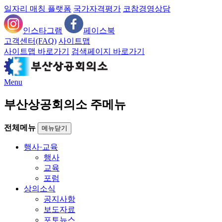
일자리 매칭 플랫폼
국가자격평가
코참경영상담
인스타그램
페이스북
고객센터(FAQ)
사이트맵
사이트맵 바로가기
검색페이지 바로가기
Menu
부산상공회의소 주메뉴
전체메뉴
메뉴닫기
행사·교육
행사
교육
포럼
상의소식
공지사항
보도자료
포토뉴스