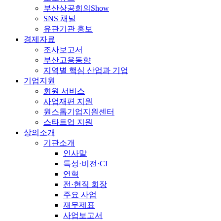
부산상공회의Show
SNS 채널
유관기관 홍보
경제자료
조사보고서
부산고용동향
지역별 핵심 산업과 기업
기업지원
회원 서비스
사업재편 지원
원스톱기업지원센터
스타트업 지원
상의소개
기관소개
인사말
특성·비전·CI
연혁
전·현직 회장
주요 사업
재무제표
사업보고서