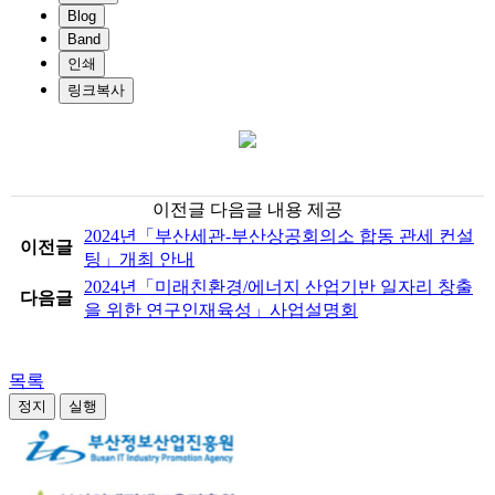
Blog
Band
인쇄
링크복사
이전글 다음글 내용 제공
2024년「부산세관-부산상공회의소 합동 관세 컨설
이전글
팅」개최 안내
2024년「미래친환경/에너지 산업기반 일자리 창출
다음글
을 위한 연구인재육성」사업설명회
목록
정지
실행