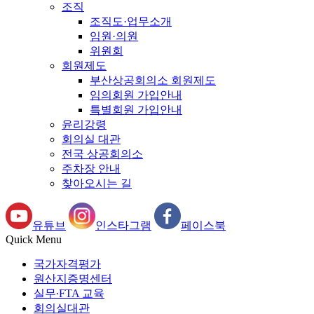
조직
조직도·업무소개
임원·의원
위원회
회원제도
부산상공회의소 회원제도
임의회원 가입안내
특별회원 가입안내
윤리강령
회의실 대관
전국 상공회의소
주차장 안내
찾아오시는 길
유튜브
인스타그램
페이스북
Quick Menu
국가자격평가
원산지증명센터
실무∙FTA 교육
회의실대관