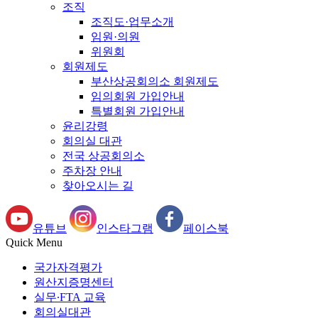
조직
조직도·업무소개
임원·의원
위원회
회원제도
부산상공회의소 회원제도
임의회원 가입안내
특별회원 가입안내
윤리강령
회의실 대관
전국 상공회의소
주차장 안내
찾아오시는 길
유튜브
인스타그램
페이스북
Quick Menu
국가자격평가
원산지증명센터
실무∙FTA 교육
회의실대관