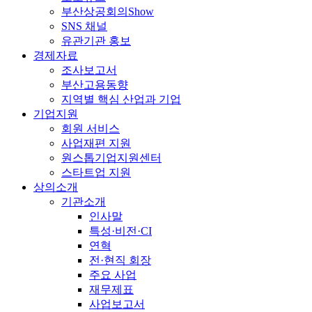
부산상공회의Show
SNS 채널
유관기관 홍보
경제자료
조사보고서
부산고용동향
지역별 핵심 산업과 기업
기업지원
회원 서비스
사업재편 지원
원스톱기업지원센터
스타트업 지원
상의소개
기관소개
인사말
특성·비전·CI
연혁
전·현직 회장
주요 사업
재무제표
사업보고서