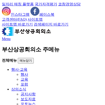
일자리 매칭 플랫폼
국가자격평가
코참경영상담
인스타그램
페이스북
고객센터(FAQ)
사이트맵
사이트맵 바로가기
검색페이지 바로가기
Menu
부산상공회의소 주메뉴
전체메뉴
메뉴닫기
행사·교육
행사
교육
포럼
상의소식
공지사항
보도자료
포토뉴스