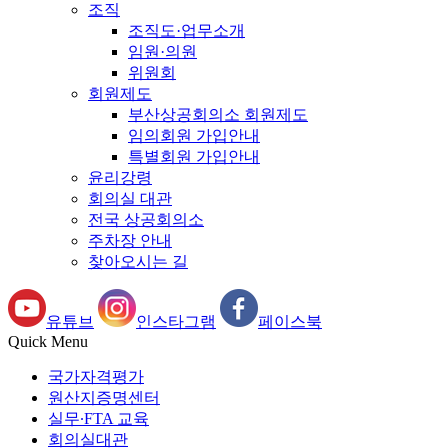
조직
조직도·업무소개
임원·의원
위원회
회원제도
부산상공회의소 회원제도
임의회원 가입안내
특별회원 가입안내
윤리강령
회의실 대관
전국 상공회의소
주차장 안내
찾아오시는 길
유튜브
인스타그램
페이스북
Quick Menu
국가자격평가
원산지증명센터
실무∙FTA 교육
회의실대관