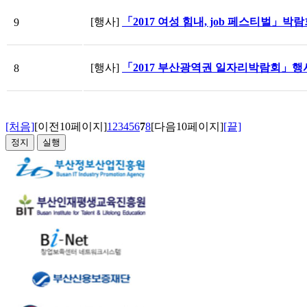
[행사]
「2017 여성 힘내, job 페스티벌」박
9
[행사]
「2017 부산광역권 일자리박람회」행
8
[처음]
[이전10페이지]
1
2
3
4
5
6
7
8
[다음10페이지]
[끝]
정지
실행