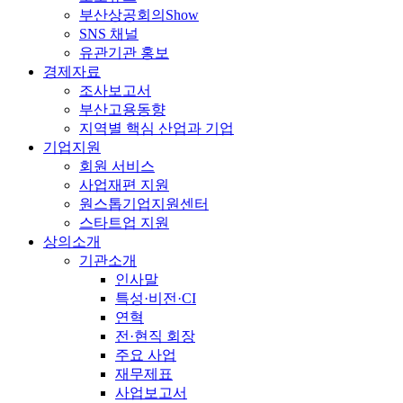
부산상공회의Show
SNS 채널
유관기관 홍보
경제자료
조사보고서
부산고용동향
지역별 핵심 산업과 기업
기업지원
회원 서비스
사업재편 지원
원스톱기업지원센터
스타트업 지원
상의소개
기관소개
인사말
특성·비전·CI
연혁
전·현직 회장
주요 사업
재무제표
사업보고서