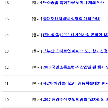
[행사]
탄소중립 특허전략 세미나 개최 안내
16
[행사]
중대재해처벌법 설명회 개최 안내
15
[행사]
[접수마감] 2022 신년인사회 온라인 
14
[행사]
「부산 스타트업 데이 99도」참가신청
13
[행사]
2018 국민소통포럼-직장갑질 편 행사 
12
[행사]
제2차 해양클러스터 공동학술대회 행사
11
[행사]
2017 해양수산 취업박람회 '일자리의 
10