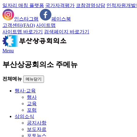
일자리 매칭 플랫폼
국가자격평가
코참경영상담
인적자원개발
인스타그램
페이스북
고객센터(FAQ)
사이트맵
사이트맵 바로가기
검색페이지 바로가기
Menu
부산상공회의소 주메뉴
전체메뉴
메뉴닫기
행사·교육
행사
교육
포럼
상의소식
공지사항
보도자료
포토뉴스