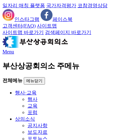
일자리 매칭 플랫폼
국가자격평가
코참경영상담
인스타그램
페이스북
고객센터(FAQ)
사이트맵
사이트맵 바로가기
검색페이지 바로가기
Menu
부산상공회의소 주메뉴
전체메뉴
메뉴닫기
행사·교육
행사
교육
포럼
상의소식
공지사항
보도자료
포토뉴스