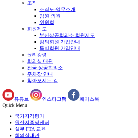
조직
조직도·업무소개
임원·의원
위원회
회원제도
부산상공회의소 회원제도
임의회원 가입안내
특별회원 가입안내
윤리강령
회의실 대관
전국 상공회의소
주차장 안내
찾아오시는 길
유튜브
인스타그램
페이스북
Quick Menu
국가자격평가
원산지증명센터
실무∙FTA 교육
회의실대관