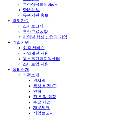
부산상공회의Show
SNS 채널
유관기관 홍보
경제자료
조사보고서
부산고용동향
지역별 핵심 산업과 기업
기업지원
회원 서비스
사업재편 지원
원스톱기업지원센터
스타트업 지원
상의소개
기관소개
인사말
특성·비전·CI
연혁
전·현직 회장
주요 사업
재무제표
사업보고서