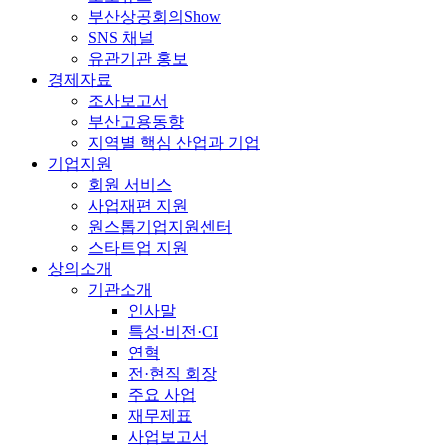
부산상공회의Show
SNS 채널
유관기관 홍보
경제자료
조사보고서
부산고용동향
지역별 핵심 산업과 기업
기업지원
회원 서비스
사업재편 지원
원스톱기업지원센터
스타트업 지원
상의소개
기관소개
인사말
특성·비전·CI
연혁
전·현직 회장
주요 사업
재무제표
사업보고서