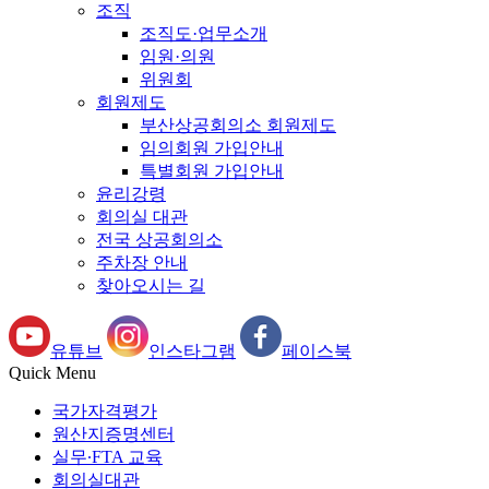
조직
조직도·업무소개
임원·의원
위원회
회원제도
부산상공회의소 회원제도
임의회원 가입안내
특별회원 가입안내
윤리강령
회의실 대관
전국 상공회의소
주차장 안내
찾아오시는 길
유튜브
인스타그램
페이스북
Quick Menu
국가자격평가
원산지증명센터
실무∙FTA 교육
회의실대관