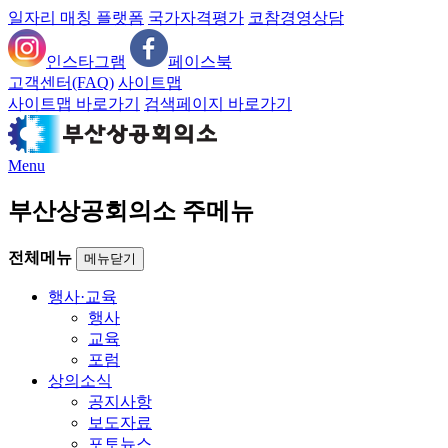
일자리 매칭 플랫폼
국가자격평가
코참경영상담
인스타그램
페이스북
고객센터(FAQ)
사이트맵
사이트맵 바로가기
검색페이지 바로가기
Menu
부산상공회의소 주메뉴
전체메뉴
메뉴닫기
행사·교육
행사
교육
포럼
상의소식
공지사항
보도자료
포토뉴스