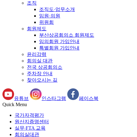
조직
조직도·업무소개
임원·의원
위원회
회원제도
부산상공회의소 회원제도
임의회원 가입안내
특별회원 가입안내
윤리강령
회의실 대관
전국 상공회의소
주차장 안내
찾아오시는 길
유튜브
인스타그램
페이스북
Quick Menu
국가자격평가
원산지증명센터
실무∙FTA 교육
회의실대관