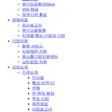
부산상공회의Show
SNS 채널
유관기관 홍보
경제자료
조사보고서
부산고용동향
지역별 핵심 산업과 기업
기업지원
회원 서비스
사업재편 지원
원스톱기업지원센터
스타트업 지원
상의소개
기관소개
인사말
특성·비전·CI
연혁
전·현직 회장
주요 사업
재무제표
사업보고서