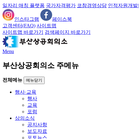
일자리 매칭 플랫폼
국가자격평가
코참경영상담
인적자원개발
인스타그램
페이스북
고객센터(FAQ)
사이트맵
사이트맵 바로가기
검색페이지 바로가기
Menu
부산상공회의소 주메뉴
전체메뉴
메뉴닫기
행사·교육
행사
교육
포럼
상의소식
공지사항
보도자료
포토뉴스