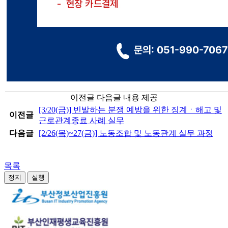
이전글 다음글 내용 제공
[3/20(금)] 빈발하는 분쟁 예방을 위한 징계ㆍ해고 및
이전글
근로관계종료 사례 실무
다음글
[2/26(목)~27(금)] 노동조합 및 노동관계 실무 과정
목록
정지
실행