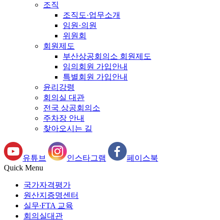
조직
조직도·업무소개
임원·의원
위원회
회원제도
부산상공회의소 회원제도
임의회원 가입안내
특별회원 가입안내
윤리강령
회의실 대관
전국 상공회의소
주차장 안내
찾아오시는 길
유튜브
인스타그램
페이스북
Quick Menu
국가자격평가
원산지증명센터
실무∙FTA 교육
회의실대관