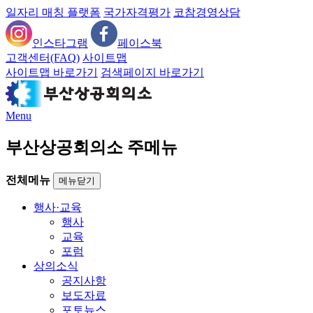
일자리 매칭 플랫폼
국가자격평가
코참경영상담
인스타그램
페이스북
고객센터(FAQ)
사이트맵
사이트맵 바로가기
검색페이지 바로가기
Menu
부산상공회의소 주메뉴
전체메뉴
메뉴닫기
행사·교육
행사
교육
포럼
상의소식
공지사항
보도자료
포토뉴스