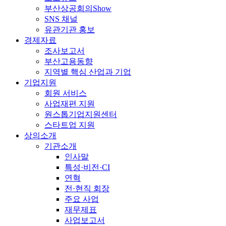
부산상공회의Show
SNS 채널
유관기관 홍보
경제자료
조사보고서
부산고용동향
지역별 핵심 산업과 기업
기업지원
회원 서비스
사업재편 지원
원스톱기업지원센터
스타트업 지원
상의소개
기관소개
인사말
특성·비전·CI
연혁
전·현직 회장
주요 사업
재무제표
사업보고서